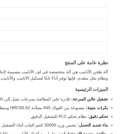
نظرة عامة على المنتج
ونظام نقل متقدم، فإنها توفر أداءً ثابتًا لتشكيل الأنابيب والأنابيب.
الميزات الرئيسية
تشغيل عالي السرعة:
قادرة على المعالجة بسرعات تصل إلى 100 متر/دقيقة
بكرات متينة:
مصنوعة من الفولاذ 45# بصلابة HRC58-62 وسطح مطلي بالكروم
تحكم دقيق:
نظام تحكم PLC للتشغيل الدقيق
بناء شديد التحمل:
يضمن وزن 30000 كجم الثبات أثناء التشغيل
معالجة متعددة الاستخدامات:
يتعامل مع أقطار الأنابيب من 50-100 مم بسمك جدار 2 مم