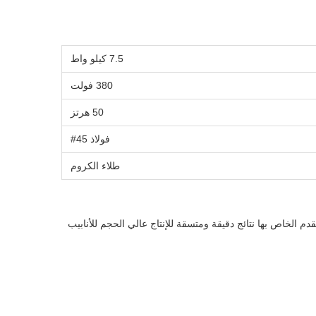
7.5 كيلو واط
380 فولت
50 هرتز
فولاذ 45#
طلاء الكروم
الأنابيب 153 مثالية للتطبيقات الصناعية واسعة النطاق بما في ذلك صناعات السيارات والفضاء والبناء. يضمن نظام التحكم PLC المتقدم الخاص بها نتائج دقيقة ومتسقة للإنتاج عالي الحجم للأنابيب