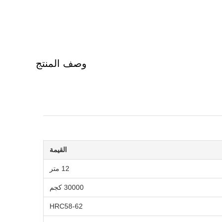
وصف المنتج
القيمة
12 متر
30000 كجم
HRC58-62