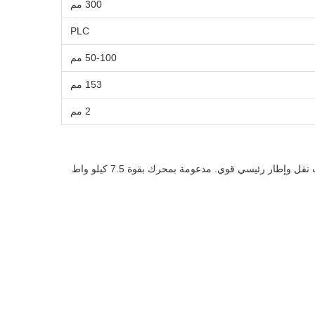
300 مم
PLC
50-100 مم
153 مم
2 مم
آلة طحن الأنابيب هي آلة متخصصة في لف الأنابيب مصممة لإنتاج الأنابيب والأنابيب بكفاءة. يتضمن تصميمها القوي بكرات عالية الجودة ومكونات نقل وإطار رئيسي قوي. مدعومة بمحرك بقوة 7.5 كيلو واط