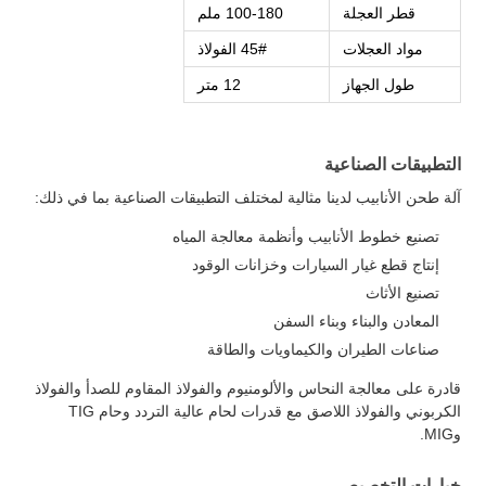
قطر العجلة
100-180 ملم
مواد العجلات
45# الفولاذ
طول الجهاز
12 متر
التطبيقات الصناعية
آلة طحن الأنابيب لدينا مثالية لمختلف التطبيقات الصناعية بما في ذلك:
تصنيع خطوط الأنابيب وأنظمة معالجة المياه
إنتاج قطع غيار السيارات وخزانات الوقود
تصنيع الأثاث
المعادن والبناء وبناء السفن
صناعات الطيران والكيماويات والطاقة
قادرة على معالجة النحاس والألومنيوم والفولاذ المقاوم للصدأ والفولاذ
الكربوني والفولاذ اللاصق مع قدرات لحام عالية التردد وحام TIG
وMIG.
خيارات التخصيص