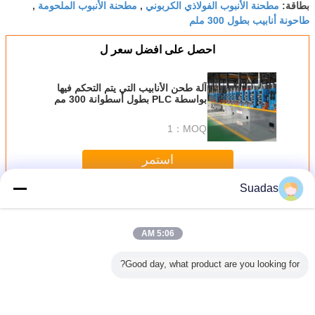
مطحنة الأنبوب الفولاذي الكربوني
مطحنة الأنبوب الملحومة
بطاقة:
,
,
طاحونة أنابيب بطول 300 ملم
احصل على افضل سعر ل
آلة طحن الأنابيب التي يتم التحكم فيها
بواسطة PLC بطول أسطوانة 300 مم
بسرعة 100 متر/دقيقة
1
MOQ：
استمر
Suadas
أنبوب مطحنة آلة
أكثر
5:06 AM
Good day, what product are you looking for?
ة أنابيب
طاحونة الأنابيب 165
100mm-254mm
آلة مطحنة أنبوب
آلة مطحنة
ذ المقاوم
ملم لإنتاج أنابيب
قطر CRC
الصلب الكربوني 60-
للصدأ 21-63mm
مربعة مستديرة
المتفجرات من
140 مم الأنابيب
سمكها 7 ملم
مخلفات الحرب
المستديرة
م