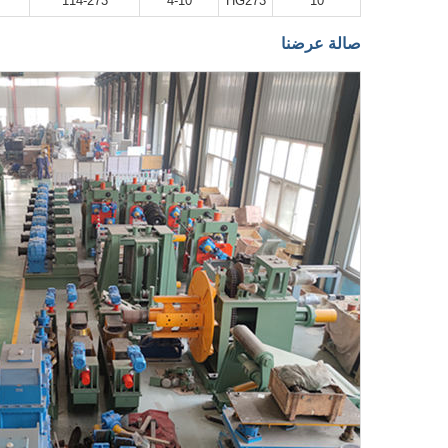
114-273
4-10
HG273
10
صالة عرضنا