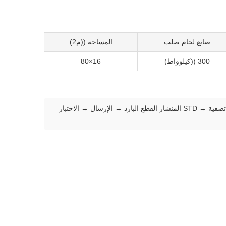
صانع لحام صلب
المساحة ((م2)
300 ((كيلوواط)
16×80
عربة التحميل → إزالة الملفوفة → القطع واللحام → المجمع → التشكيل ، لحام HF ، لحام التسخين ، إزالة الحرارة ، التبريد ، التحديد الحجم ،تصفية → STD المنشار القطع البارد → الإرسال → الاختبار