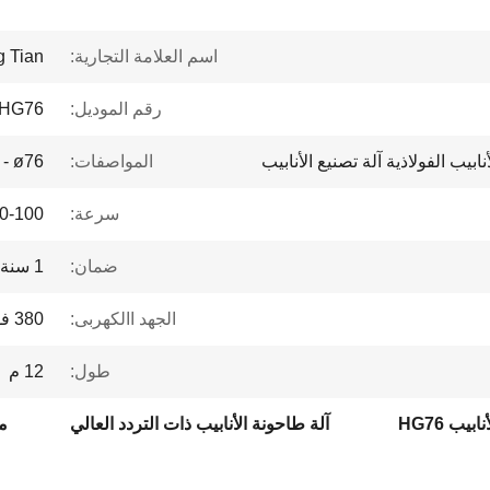
اسم العلامة التجارية:
g Tian
رقم الموديل:
HG76
ابيب الفولاذية آلة تصنيع الأنابيب
المواصفات:
 - ø76
سرعة:
30-100 (م/دقي
ضمان:
1 سنة
الجهد االكهربى:
380 فولت
طول:
12 م
بيب HG76
آلة طاحونة الأنابيب ذات التردد العالي
مص