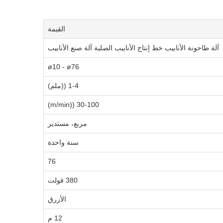
القيمة
آلة طاحونة الأنابيب خط إنتاج الأنابيب الصلبة آلة صنع الأنابيب
ø10 - ø76
1-4 ((ملم)
30-100 ((m/min)
مربع، مستدير
سنة واحدة
76
380 فولت
الأزرق
12 م