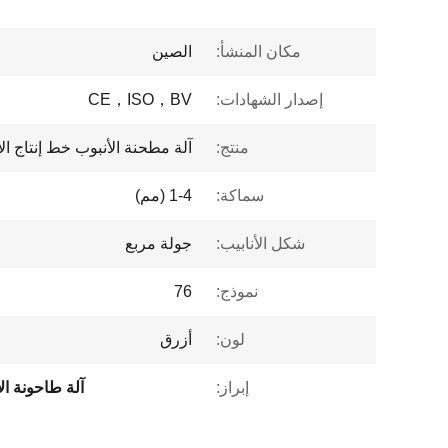
مكان المنشأ:
الصين
إصدار الشهادات:
CE，ISO，BV
منتج:
آلة مطحنة الأنبوب خط إنتاج الأن
سماكة:
1-4 (مم)
شكل الأنابيب:
جولة مربع
نموذج:
76
لون:
أزرق
إبراز:
آلة طاحونة الأنا