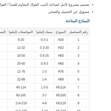
تصميم مشروع كامل لصناعة أنابيب الفولاذ المقاوم للصدأ / الفولا
مسؤول عن التحميل والشحن
النماذج المتاحة
رقم التسلسل
النموذج
سمك ((ملم)
المواصفات ((ملم)
السرعة 
8-20
0.3-1
H20
1
12-32
0.3-20
H32
2
16-50
0.8-25
H50
3
20-60
0.8-3
H60
4
12-76
1-3
H76
5
32-89
1-4
H89
6
45-114
1.5-5
HG114
7
60-165
3-7
HG165
8
114-219
4-8
HG219
9