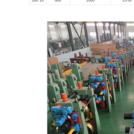
18*160
600
1000
15-30