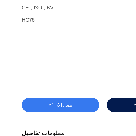
CE，ISO，BV
HG76
اتصل الآن
معلومات تفاصيل