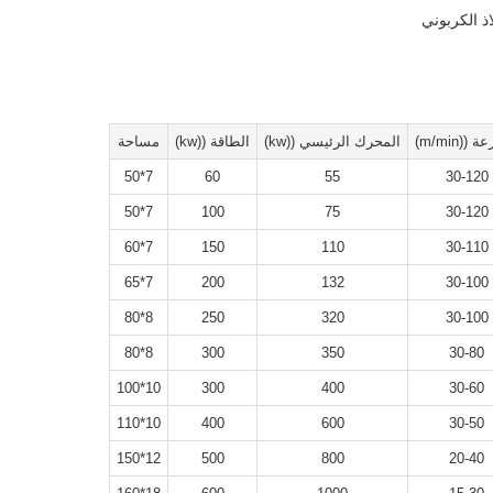
ذ الكربوني
((m/min)
المحرك الرئيسي ((kw)
الطاقة ((kw)
مساحة
7*50
60
55
30-120
7*50
100
75
30-120
7*60
150
110
30-110
7*65
200
132
30-100
8*80
250
320
30-100
8*80
300
350
30-80
10*100
300
400
30-60
10*110
400
600
30-50
12*150
500
800
20-40