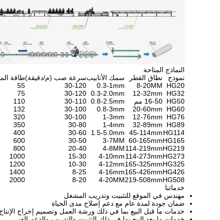
النماذج المتاحة
نموذج
نطاق القطر
سمك الأنابيب
سرعة صب (م/دقيقة)
طاقة المحر
55
30-120
0.3-1mm
8-20MM
HG20
75
30-120
0.3-2.0mm
12-32mm
HG32
HG50
16-50 مم
0.8-2.5mm
30-110
110
132
30-100
0.8-3mm
20-60mm
HG60
320
30-100
1-3mm
12-76mm
HG76
350
30-80
1-4mm
32-89mm
HG89
400
30-60
1.5-5.0mm
45-114mm
HG114
600
30-50
3-7MM
60-165mm
HG165
800
20-40
4-8MM
114-219mm
HG219
1000
15-30
4-10mm
114-273mm
HG273
1200
10-30
4-12mm
165-325mm
HG325
1400
8-25
4-16mm
165-426mm
HG426
2000
8-20
4-20MM
219-508mm
HG508
خدماتنا
مهندس في الموقع للتثبيت وتدريب المشغل
ضمان جودة لمدة عام مع دعم إصلاح مدى الحياة
خدمات ما قبل البيع بما في ذلك ورشة العمل وتصميم إخراج الإنتاج
خدمات ما بعد البيع بما في ذلك التثبيت والتدريب والدعم الفني