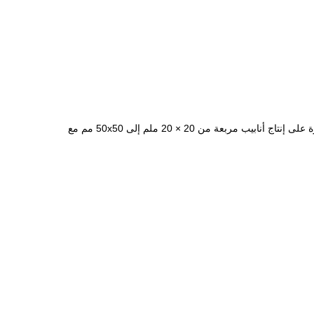
يصنع خط مطحنة الأنابيب المستقيمة عالية التردد HG63 أنابيب فولاذية ملحومة بأقطار تتراوح من 25 إلى 63.5 ملم وسمك من 0.8-3.2 ملم. قادرة على إنتاج أنابيب مربعة من 20 × 20 ملم إلى 50x50 مم مع