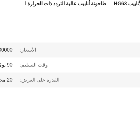
بيب HG63
طاحونة أنابيب عالية التردد ذات الحرارة المستقيمة
الأسعار:
 to $1 million
وقت التسليم:
90 يومًا
القدرة على العرض:
20 مجموعة/سنة