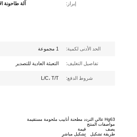
إبراز:
آلة طاحونة الأنا
الحد الأدنى لكمية:
1 مجموعة
تفاصيل التغليف:
التعبئة العادية للتصدير
شروط الدفع:
L/C، T/T
Hg63 عالي التردد مطحنة أنابيب ملحومة مستقيمة
مواصفات المنتج
يصف
قيمة
طريقة تشكيل
تشكيل مباشر