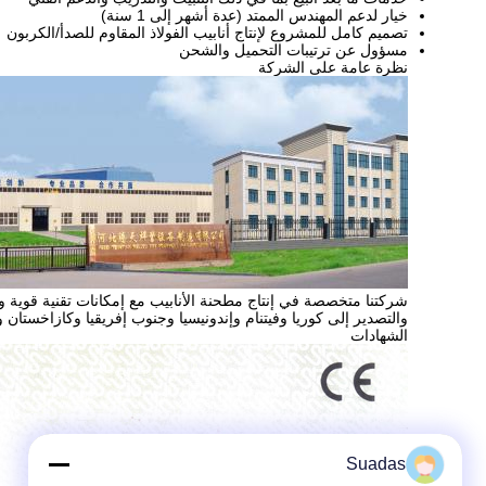
خيار لدعم المهندس الممتد (عدة أشهر إلى 1 سنة)
تصميم كامل للمشروع لإنتاج أنابيب الفولاذ المقاوم للصدأ/الكربون
مسؤول عن ترتيبات التحميل والشحن
نظرة عامة على الشركة
شركتنا متخصصة في إنتاج مطحنة الأنابيب مع إمكانات تقنية قوية وفري
والتصدير إلى كوريا وفيتنام وإندونيسيا وجنوب إفريقيا وكازاخستان
الشهادات
Suadas