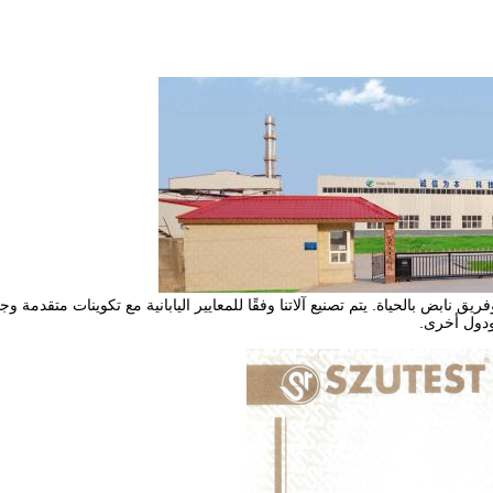
ق نابض بالحياة. يتم تصنيع آلاتنا وفقًا للمعايير اليابانية مع تكوينات متقدمة
 ودول أخرى.