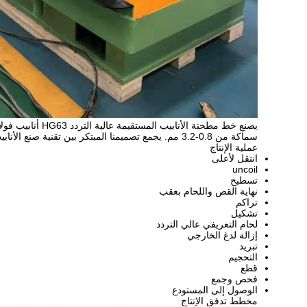
سماكة من 0.8-3.2 مم. يجمع تصميمنا المبتكر بين تقنية صنع الأنابيب المحلية والدولية المتقدمة لإنشاء خط إنتاج اقتصادي ولكنه عملي.
عملية الإنتاج
انتقل لأعلى
uncoil
تسطيح
نهاية القص واللحام بعقب
تراكم
تشكيل
لحام التعريفي عالي التردد
إزالة لدغ الخارجي
تبريد
التحجيم
قطع
فحص وجمع
الوصول إلى المستودع
مخطط تدفق الإنتاج