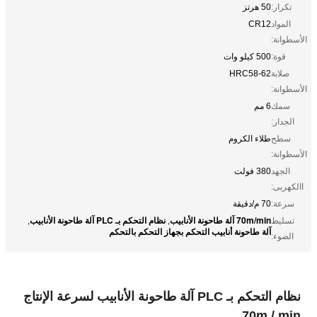
تكرار:
50 هرتز
المواد
CR12
الأسطوانة:
قوة:
500 كيلو وات
صلابة
HRC58-62
الأسطوانة:
سمك
6 مم
الجدار:
سطح
طلاء الكروم
الأسطوانة:
الجهد
380 فولت
االكهربى:
سرعة:
70 م/دقيقة
70m/min آلة طاحونة الأنابيب
نظام التحكم بـ PLC آلة طاحونة الأنابيب
تسليط
,
,
آلة طاحونة أنابيب التحكم بجهاز التحكم بالتحكم
الضوء:
نظام التحكم بـ PLC آلة طاحونة الأنابيب لسرعة الإنتاج
70m / min