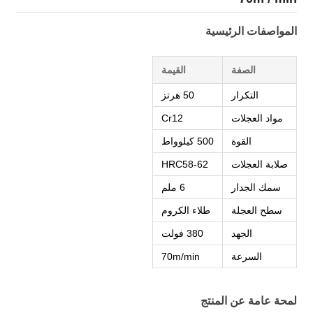
المواصفات الرئيسية
الصفة
القيمة
التكرار
50 هرتز
مواد العجلات
Cr12
القوة
500 كيلوواط
صلابة العجلات
HRC58-62
سمك الجدار
6 ملم
سطح العجلة
طلاء الكروم
الجهد
380 فولت
السرعة
70m/min
لمحة عامة عن المنتج