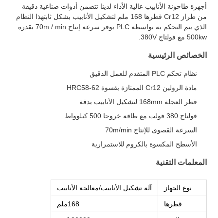
أجهزة طاحونة الأنابيب عالية الأداء لدينا تتضمن أدوات صناعية دقيقة
من طراز Cr12 قطرها 168 ملم لتشكيل الأنابيب بشكل ثابتهذا النظام
الذي يتم التحكم به بواسطة PLC يوفر سرعة إنتاج 70m / min بقدرة
500kw مع فولتاج 380V.
الخصائص الرئيسية
نظام تحكم PLC المتقدم للعمل الدقيق
مادة الرولين Cr12 الممتازة بقسوة HRC58-62
قطر العجلة 168mm لتشكيل الأنابيب بدقة
فولتاج 380 فولت مع طاقة خروجا 500 كيلوواط
السرعة القصوى للإنتاج 70m/min
الأسطح المكسوة بالكروم للاستمرارية
المعلمات التقنية
نوع الجهاز
آلة تشكيل الأنابيب/معالجة الأنابيب
قطرها
168ملم