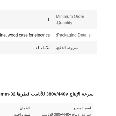
Minimum Order
1
Quantity:
ne, wood case for electrics
Packaging Details:
شروط الدفع:
T/T ، L/C.
سرعة الإنتاج 380v/440v للأنابيب قطرها 32-129mm خط إنتاج أنابيب الصلب
اسم المصنع
الضمان
سرعة الإنتاج 380v/440v للأنابيب
سنة واحدة