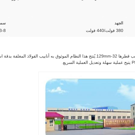
الجهد
سمك 
380 فولت/440 فولت
3-8ملم