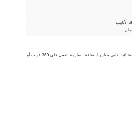
الأنابيب
خط إنتاج أنابيب الفولاذ 380v/440v يقدم كفاءة عالية لتصنيع أنابيب قطرها 32-129mm.يُنتج هذا النظام الموثوق به أنابيب الفولاذ المغلفة بدقة استثنائية، تلبي معايير الصناعة الصارمة. تعمل على 380 فولت أو