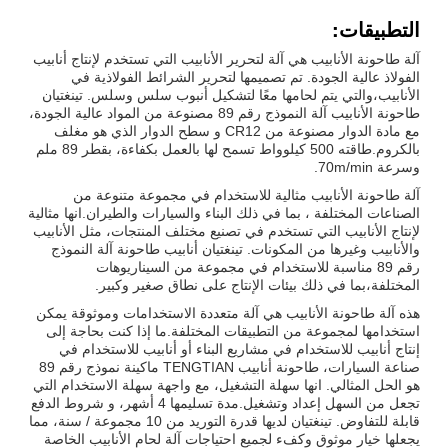
التطبيقات:
آلة طاحونة الأنابيب هي آلة لتحرير الأنابيب التي تستخدم لإنتاج أنابيب
الفولاذ عالية الجودة. تم تصميمها لتحرير الشرائط الفولاذية في
الأنابيب،والتي يتم لحامها معًا لتشكيل أنبوب سلس وسلس. تينغتيان
طاحونة الأنابيب آلة النموذج رقم 89 مصنوعة من المواد عالية الجودة،
مع مادة الدوار مصنوعة من CR12 و سطح الدوار الذي هو مغلف
بالكروم.طاقته 500 كيلوواط تسمح لها بالعمل بكفاءة، بقطر 89 ملم
وسرعة 70m/min.
آلة طاحونة الأنابيب مثالية للاستخدام في مجموعة متنوعة من
الصناعات المختلفة ، بما في ذلك البناء والسيارات والطيران.انها مثالية
لإنتاج الأنابيب التي تستخدم في تصنيع مختلف المنتجات، مثل الأنابيب
والأنابيب وغيرها من المكونات. تينغتيان أنابيب طاحونة آلة النموذج
رقم 89 مناسبة للاستخدام في مجموعة من السيناريوهات
المختلفة،بما في ذلك بيئات الإنتاج على نطاق صغير وكبير.
هذه آلة طاحونة الأنابيب هي آلة متعددة الاستخدامات وموثوقة يمكن
استخدامها لمجموعة من التطبيقات المختلفة.ما إذا كنت بحاجة إلى
إنتاج أنابيب للاستخدام في مشاريع البناء أو أنابيب للاستخدام في
صناعة السيارات، طاحونة أنابيب TENGTIAN ماكينة نموذج رقم 89
هو الحل المثالي. انها سهلة التشغيل، مع واجهة سهلة الاستخدام التي
تجعل من السهل إعداد وتشغيل.مدة تسليمها 4 أشهر، و شروط الدفع
قابلة للتفاوض. تينغتيان لديها قدرة التوريد من 10 مجموعة / سنة، مما
يجعلها خيار موثوق وكفء لجميع احتياجات آلة لحام الأنابيب الخاصة