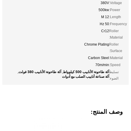
380V
Voltage:
500kw
Power:
12 M
Length:
50 Hz
Frequency:
Cr12
Roller
Material:
Chrome Plating
Roller
Surface:
Carbon Steel
Material:
70m/min
Speed:
آلة طاحونة الأنابيب 500 كيلوواط
آلة طاحونة الأنابيب 380 فولت
تسليط
,
,
آلة صناعة أنابيب الصلب مع أدوات
الضوء:
وصف المنتج: