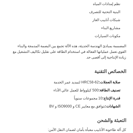
نظم إمدادات المياه
البنية التحتية للتصرف
شبكات أنابيب الغاز
مشاريع البناء
مكونات السيارات
المصممة بمبادئ الهندسة الحديثة، هذه الآلة تجمع بين البصمة المدمجة والبناء
القوي.تعمل عملياتها الفعالة في استخدام الطاقة على تقليل تكاليف التشغيل مع
زيادة الإنتاجية إلى أقصى حد.
الخصائص التقنية
صلابة العجلات:
HRC58-62 لتمديد عمر الخدمة
تصنيف الطاقة:
500 كيلوواط للعمل عالي الأداء
قدرة الإنتاج:
10 مجموعات سنوياً
الشهادات:
تتوافق مع معايير CE و ISO9000 و BV
التعبئة والشحن
كل آلة طاحونة الأنابيب معبأة بأمان لضمان النقل الآمن: