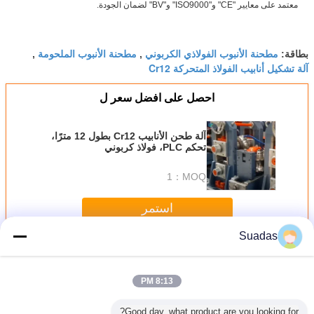
معتمد على معايير "CE" و"ISO9000" و"BV" لضمان الجودة.
مطحنة الأنبوب الفولاذي الكربوني
مطحنة الأنبوب الملحومة
بطاقة:
,
,
آلة تشكيل أنابيب الفولاذ المتحركة Cr12
احصل على افضل سعر ل
آلة طحن الأنابيب Cr12 بطول 12 مترًا،
تحكم PLC، فولاذ كربوني
1
MOQ：
استمر
Suadas
أنبوب مطحنة آلة
أكثر
8:13 PM
Good day, what product are you looking for?