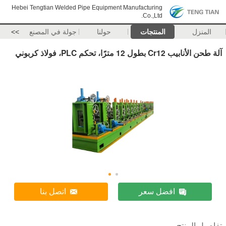
Hebei Tengtian Welded Pipe Equipment Manufacturing
Co.,Ltd.
المنزل
المنتجات
حولنا
جولة في المصنع
>>
آلة طحن الأنابيب Cr12 بطول 12 مترًا، تحكم PLC، فولاذ كربوني
افضل سعر
اتصل بنا
تفاصيل المنتج