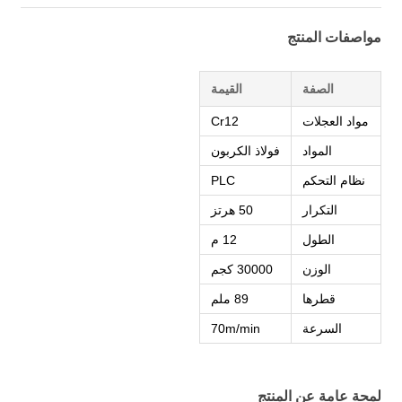
مواصفات المنتج
الصفة
القيمة
مواد العجلات
Cr12
المواد
فولاذ الكربون
نظام التحكم
PLC
التكرار
50 هرتز
الطول
12 م
الوزن
30000 كجم
قطرها
89 ملم
السرعة
70m/min
لمحة عامة عن المنتج