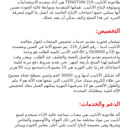
طاحونة الأنابيب TENGTIAN 219 هي أداة متعددة الاستخدامات
وموثوقة لإنتاج الأنابيب. تقنياتها المتقدمة وموادها عالية الجودة تضمن
أنها ستلبي جميع احتياجات الإنتاج الخاصة بك.اتصل بنا اليوم لمعرفة
المزيد عن هذا المنتج وكيف يمكن أن يفيد عملك.
التخصيص:
تينغتيان فخورة بتقديم خدمات تخصيص المنتجات لجهاز معالجة
الأنابيب لدينا - رقم الطراز 219. يتم تصنيع آلاتنا في الصين ومعتمدة
مع CE و ISO9000 و BV.الحد الأدنى لكمية الطلب هو وحدة
واحدةسيتم تقديم تفاصيل التعبئة والتغليف عند الطلب. ويقدر وقت
التسليم لهذا المنتج بأربعة أشهر. نحن نقدم شروط دفع مرنة لتلبية
احتياجاتك.قدرتنا على التوريد هي 10 مجموعات/سنةمع تردد 50 هرتز
آلة تشكيل الأنابيب لديها وزن 30000 كجم وتتميز بسطح عجلة مصنوع
من طلاء الكروم.سمك جدار الأنابيب التي تنتجها هذه الآلة هو 4 ملم
والطول الأقصى هو 12 مترفنيونا المهرة يمكنهم العمل معك لتخصيص
الآلة لتلبية متطلباتك المحددة.
الدعم والخدمات:
آلة طاحونة الأنابيب هي معدات صناعية عالية الأداء تستخدم لصنع
أنابيب من مواد مختلفة بما في ذلك الفولاذ والألومنيوم والنحاس
وغيرها.وهي مصممة لإنتاج أنابيب تلبي أعلى معايير الجودة ويمكن