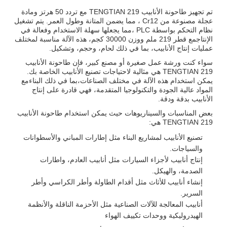
تم تجهيز طاحونة الأنابيب TENGTIAN 219 مع تردد 50 هرتز ومادة
عجلة مصنوعة من Cr12 ، مما يضمن المتانة وطول العمر. يتم تشغيل
نظام التحكم بواسطة PLC ،مما يجعلها سهلة الاستخدام وفعالة في
الإنتاجمع قطر 219 ملم ووزن 30000 كجم، هذه الآلة مناسبة لمختلف
عمليات إنتاج الأنابيب، بما في ذلك لحام، وحجم، وتشكيل.
سواء كنت ورشة عمل صغيرة أو مصنع كبير، فإن طاحونة الأنابيب
TENGTIAN 219 هي مثالية لاحتياجات تصنيع الأنابيب الخاصة بك.
يمكن استخدام هذه الآلة في مختلف الصناعات،بما في ذلك البناءمع
المواد عالية الجودة والتكنولوجيا المتقدمة، فهي قادرة على إنتاج
الأنابيب بدقة ودقة.
بعض المناسبات والسيناريوهات حيث يمكن استخدام طاحونة الأنابيب
TENGTIAN 219 هي:
تصنيع الأنابيب لمشاريع البناء مثل إطارات المباني والأسطوانات
والسياجات.
إنتاج أنابيب لأجزاء السيارات مثل أنابيب العادم، واطارات
الصدمة، والهيكل.
إنشاء أنابيب للأثاث مثل أقدام الطاولة وأطر الكراسي وأطر
السرير.
أنابيب المعالجة للآلات الصناعية مثل الأحزمة الناقلة والأنظمة
الهيدروليكية ووحدات تكييف الهواء