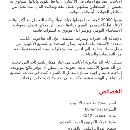
الأنابيب أيضا مع الأمان في الاعتبار.إن بناءها القوي وأدائها الموثوق به
يضمن أن المشغلين يمكنهم العمل بثقة وسلامة البال، مما يقلل من
مخاطر الحوادث أو وقت التوقف.
وزنها 30000 كجم، مما يجعلها خيارًا ثقيلًا يمكنه التعامل مع أكثر بيئات
الإنتاج تطلبًا.تصميمها القوي وبناءها يضمن أن يمكنها تحمل صعوبات
الاستخدام اليومي وتوفير أداء موثوق به لسنوات قادمة.
بالإضافة إلى قدراته وميزاته المذهلة ، فإن آلة طاحونة الأنابيب
متعددة الاستخدامات للغاية. يمكن استخدامها لتصنيع الأنابيب التي
يصل سمك جدارها إلى 4 مم ،مما يجعلها مناسبة لمجموعة واسعة
من التطبيقات والصناعات.
بشكل عام آلة طاحونة الأنابيب هي خيار ممتاز للشركات التي تبحث
عن آلة تصنيع الأنابيب عالية الجودة التي يمكن أن توفر نتائج موثوقة،
إنتاجية عالية،و قيمة ممتازة مقابل المالسواء كنت في صناعة التصنيع
أو البناء أو الهندسة هذه الآلة ستلبي احتياجاتك وتتجاوز توقعاتك
الخصائص:
اسم المنتج: طاحونة الأنابيب
السرعة: 80m/min
مادة العجلات: Cr12
مادة: فولاذ الكربون الفولاذ المغلف
سطح الدوال: التلوين بالكروم