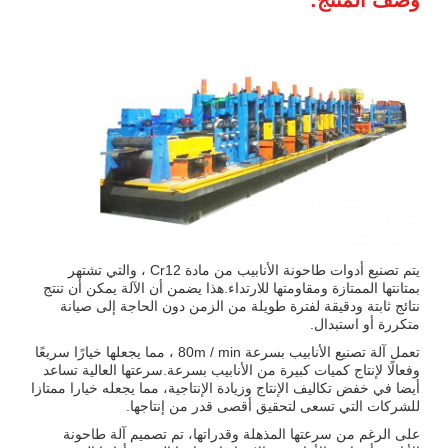
يتم تصنيع أدوات طاحونة الأنابيب من مادة Cr12 ، والتي تشتهر
بمتانتها الممتازة ومقاومتها للارتداء.هذا يضمن أن الآلة يمكن أن تنتج
نتائج ثابتة ودقيقة لفترة طويلة من الزمن دون الحاجة إلى صيانة
متكررة أو استبدال.
تعمل آلة تصنيع الأنابيب بسرعة 80m / min ، مما يجعلها خيارًا سريعًا
وفعالًا لإنتاج كميات كبيرة من الأنابيب بسرعة.سرعتها العالية تساعد
أيضا في خفض تكاليف الإنتاج وزيادة الإنتاجية، مما يجعله خيارا ممتازا
للشركات التي تسعى لتحقيق أقصى قدر من إنتاجها.
على الرغم من سرعتها المذهلة وقدراتها، تم تصميم آلة طاحونة