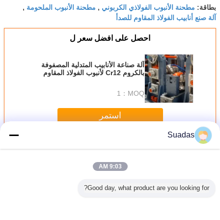
مطحنة الأنبوب الفولاذي الكربوني
مطحنة الأنبوب الملحومة
بطاقة:
,
,
آلة صنع أنابيب الفولاذ المقاوم للصدأ
احصل على افضل سعر ل
آلة صناعة الأنابيب المتدلية المصفوفة
بالكروم Cr12 لأنبوب الفولاذ المقاوم
للصدأ
1
MOQ：
استمر
Suadas
أنبوب مطحنة آلة
أكثر
9:03 AM
Good day, what product are you looking for?
ة أنابيب
طاحونة الأنابيب 165
100mm-254mm
آلة مطحنة أنبوب
آلة مطحنة
ذ المقاوم
ملم لإنتاج أنابيب
قطر CRC
الصلب الكربوني 60-
للصدأ 21-63mm
مربعة مستديرة
المتفجرات من
140 مم الأنابيب
سمكها 7 ملم
مخلفات الحرب
المستديرة
م