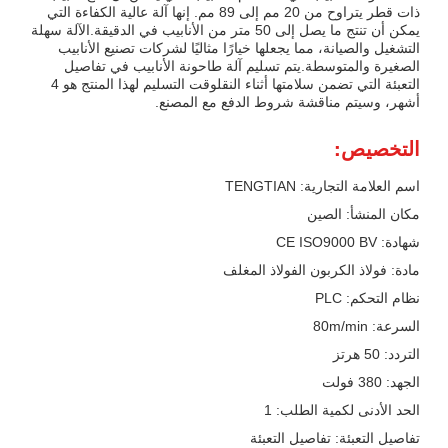
ذات قطر يتراوح من 20 مم إلى 89 مم. إنها آلة عالية الكفاءة التي
يمكن أن تنتج ما يصل إلى 50 متر من الأنابيب في الدقيقة.الآلة سهلة
التشغيل والصيانة، مما يجعلها خيارًا مثاليًا لشركات تصنيع الأنابيب
الصغيرة والمتوسطة.يتم تسليم آلة طاحونة الأنابيب في تفاصيل
التعبئة التي تضمن سلامتها أثناء النقلوقت التسليم لهذا المنتج هو 4
أشهر، وسيتم مناقشة شروط الدفع مع المصنع.
التخصيص:
اسم العلامة التجارية: TENGTIAN
مكان المنشأ: الصين
شهادة: CE ISO9000 BV
مادة: فولاذ الكربون الفولاذ المغلف
نظام التحكم: PLC
السرعة: 80m/min
التردد: 50 هرتز
الجهد: 380 فولت
الحد الأدنى لكمية الطلب: 1
تفاصيل التعبئة: تفاصيل التعبئة