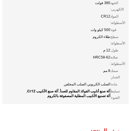
الجهد
380 فولت
االكهربى:
المواد
CR12
الأسطوانة:
قوة:
500 كيلو وات
سطح
طلاء الكروم
الأسطوانة:
طول:
12 م
صلابة
HRC58-62
الأسطوانة:
سمك
8 مم
الجدار:
مادة:
الصلب الكربوني الصلب المجلفن
آلة صنع أنابيب الفولاذ المقاوم للصدأ
آلة صنع الأنابيب Cr12
تسليط
,
,
آلة تصنيع الأنابيب المطلية المصفوفة بالكروم
الضوء:
وصف المنتج: