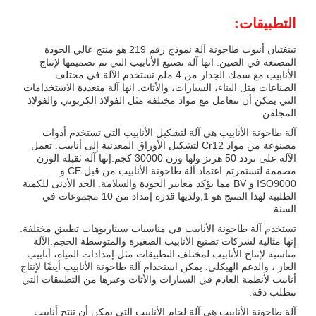
التطبيقات:
تينغتيان أنبوب طاحونة آلة نموذج رقم 219 هو منتج عالي الجودة
المصنعة في الصين. انها آلة تصنيع الأنابيب التي تم تصميمها لإنتاج
الأنابيب مع سمك الجدار من 4 ملم.تستخدم الآلة في مختلف
الصناعات مثل البناء، السيارات، والأثاث. انها آلة متعددة الاستخدامات
التي يمكن أن تتعامل مع مواد مختلفة مثل الفولاذ الكربوني والفولاذ
المجلفن.
آلة طاحونة الأنابيب هي آلة لتشكيل الأنابيب التي تستخدم أدوات
مصنوعة من مواد Cr12 لتشكيل الأوراق المعدنية إلى أنابيب. تعمل
الآلة على تردد 50 هرتز ولها وزن 30000 كجم.إنها آلة ثقيلة الوزن
مصممة لتستمرتم اعتماد آلة طاحونة الأنابيب من قبل CE و
ISO9000 و BV مما يؤكد معايير الجودة والسلامة. الحد الأدنى للكمية
الطلبية لهذا المنتج هو 1,ولديها قدرة إمداد من 10 مجموعات في
السنة.
تستخدم آلة طاحونة الأنابيب في مناسبات سيناريوهات تطبيق مختلفة.
إنها مثالية لشركات تصنيع الأنابيب الصغيرة والمتوسطة الحجم.الآلة
مناسبة لإنتاج الأنابيب لمختلف التطبيقات مثل إمدادات المياه، أنابيب
الغاز ، والدعم الهيكلي. يمكن استخدام آلة طاحونة الأنابيب أيضًا لإنتاج
أنابيب لأنظمة العادم في السيارات والأثاث وغيرها من التطبيقات التي
تتطلب دقة.
آلة طاحونة الأنابيب هي آلة لحام الأنابيب التي يمكن أن تنتج أنابيب