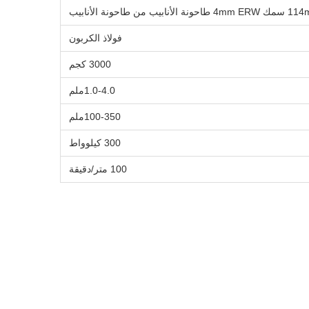
فولاذ الكربون
3000 كجم
1.0-4.0ملم
100-350ملم
300 كيلوواط
100 متر/دقيقة