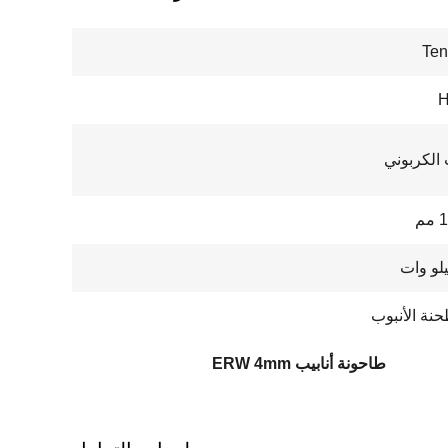
Ten
H
الكربوني
م
حنة الأنبوب
طاحونة أنابيب ERW 4mm