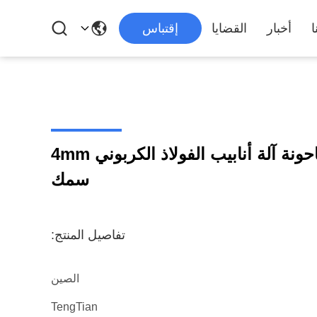
ا
أخبار
القضايا
إقتباس
114mm ERW أنبوب طاحونة آلة أنابيب الفولاذ الكربوني 4mm
سمك
تفاصيل المنتج:
الصين
TengTian