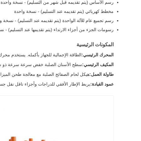
رسم الأساس (يتم تقديمه قبل شهر من التسليم) - نسخة واحدة
مخطط كهربائي (يتم تقديمه عند التسليم) - نسخة واحدة
رسم تجميع عام للآلة الواحدة (يتم تقديمه عند التسليم) - نسخة و
رسومات الجزء من أجزاء الارتداء (يتم تقديمها عند التسليم) - ن
المكونات الرئيسية
المحرك الرئيسي:
الطاقة الإجمالية للجهاز بأكمله. يستخدم محرك محرك DC محرك تحويل التردد kw
المكيف الرئيسي:
سطح الأسنان الصلبة خفض سرعة سرعة ذو سرعاتين hou International trade reducer
طاولة العمل:
هيكل لحام الصفائح الصلبة مع معالجة طحن الميزا.
عمود القيادة:
يربط الإطار الأفقي للدراجات وأجزاء ناقل نقل جسم 