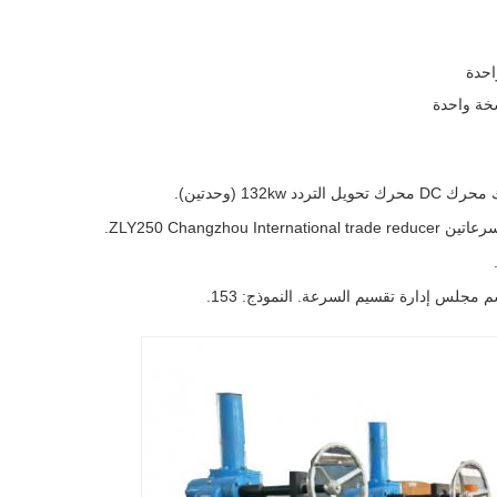
احدة
سخة واحدة
132 (وحدتين).
ZLY250 Changz.
مجلس إدارة تقسيم السرعة. النموذج: 153.