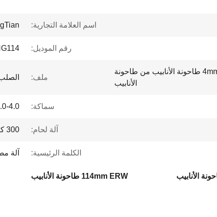
اسم العلامة التجارية:
gTian
رقم الموديل:
G114
قطر 114mm سمك 4mm ERW طاحونة الأنابيب من طاحونة
ملف:
الصلب 
الأنابيب
سماكة:
1.0-4.0 م
آلة لحام:
300 كيلو وات
الكلمة الرئيسية:
آلة مط
114mm ERW طاحونة الأنابيب