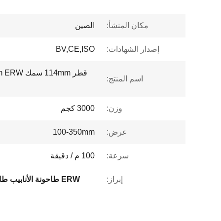
مكان المنشأ:
الصين
إصدار الشهادات:
BV,CE,ISO
اسم المنتج:
وزن:
3000 كجم
عرض:
100-350mm
سرعة:
100 م / دقيقة
إبراز:
ERW طاحونة الأنابيب طاحونة الأنابيب