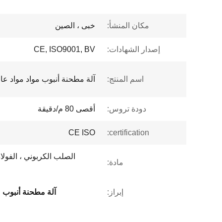
مكان المنشأ:
خبى ، الصين
إصدار الشهادات:
CE, ISO9001, BV
اسم المنتج:
آلة مطحنة أنبوب مواد مواد عالي
دودة تروس:
أقصى 80 م/دقيقة
CE ISO
certification:
الصلب الكربوني ، الفولا
مادة:
إبراز:
آلة مطحنة أنبوب ع