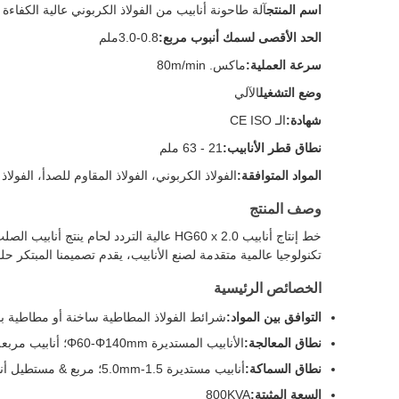
اسم المنتج
آلة طاحونة أنابيب من الفولاذ الكربوني عالية الكفاءة
الحد الأقصى لسمك أنبوب مربع:
0.8-3.0ملم
سرعة العملية:
ماكس. 80m/min
وضع التشغيل
الآلي
شهادة:
الـ CE ISO
نطاق قطر الأنابيب:
21 - 63 ملم
المواد المتوافقة:
الفولاذ الكربوني، الفولاذ المقاوم للصدأ، الفول
وصف المنتج
تكنولوجيا عالمية متقدمة لصنع الأنابيب، يقدم تصميمنا المبتكر حلو
الخصائص الرئيسية
التوافق بين المواد:
شرائط الفولاذ المطاطية ساخنة أو مطاطية باردة (فولاذ
نطاق المعالجة:
الأنابيب المستديرة Φ60-Φ140mm؛ أنابيب مربعة ومستقيمة 50x50-110x110mm
نطاق السماكة:
أنابيب مستديرة 1.5-5.0mm؛ مربع & مستطيل أنابيب 1.5-4.5mm
السعة المثبتة:
800KVA