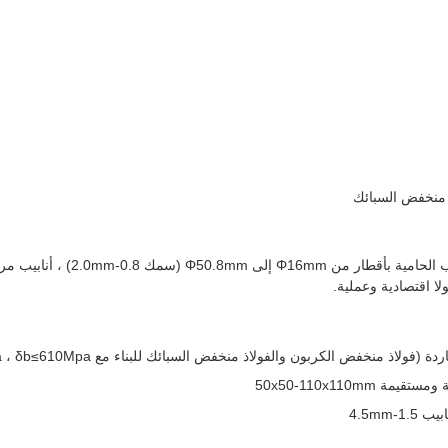
اذ منخفض السبائك
لا اقتصادية وعملية.
 منخفض الكربون والفولاذ منخفض السبائك للبناء مع δs≤345Mpa ، δb≤610Mpa)