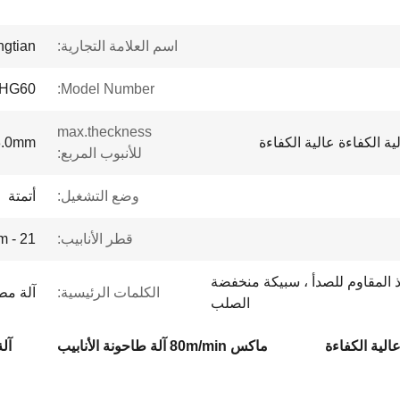
اسم العلامة التجارية:
ngtian
HG60
Model Number:
max.theckness
ة الكفاءة عالية الكفاءة
3.0mm
للأنبوب المربع:
وضع التشغيل:
أتمتة
قطر الأنابيب:
21 - 63mm
ذ المقاوم للصدأ ، سبيكة منخفضة
الكلمات الرئيسية:
آلة مط
الصلب
الية الكفاءة
ماكس 80m/min آلة طاحونة الأنابيب
آل