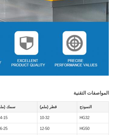
المواصفات التقنية
النموذج
قطر (ملم)
سمك (ملم
.4-15
10-32
HG32
.6-25
12-50
HG50