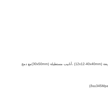
خط إنتاج أنابيب HG60 x 2.0 عالية التردد لحام ينتج أنابيب الصلب الحامية بأقطار من Φ16mm إلى Φ50.8mm (سمك 0.8-2.0mm) ، أنابيب مربعة (12x12-40x40mm) ،أنابيب مستطيلة (30x50mm)مع دمج