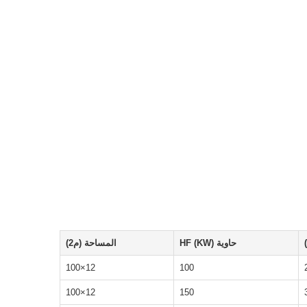
حاوية HF (KW)
المساحة (م2)
12×100
100
12×100
150