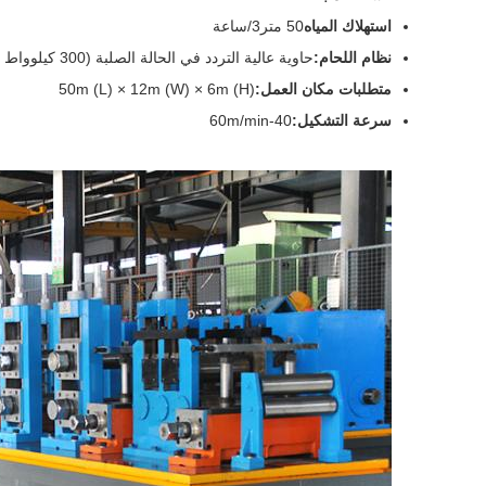
استهلاك المياه
50 متر3/ساعة
نظام اللحام:
حاوية عالية التردد في الحالة الصلبة (300 كيلوواط أو 400 كيلوواط)
متطلبات مكان العمل:
50m (L) × 12m (W) × 6m (H)
سرعة التشكيل:
40-60m/min