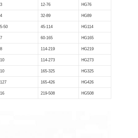
-3
12-76
HG76
-4
32-89
HG89
.5-50
45-114
HG114
-7
60-165
HG165
-8
114-219
HG219
-10
114-273
HG273
-10
165-325
HG325
-127
165-426
HG426
-16
219-508
HG508