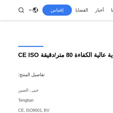
ا
أخبار
القضايا
إقتباس
فاءة 80 متر/دقيقة CE ISO
تفاصيل المنتج:
خبى ، الصين
Tengtian
CE, ISO9001, BV