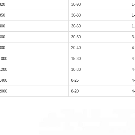
320
30-90
1
350
30-80
1
400
30-60
1
600
30-50
3
800
20-40
4
1000
15-30
4
1200
10-30
4
1400
8-25
4
2000
8-20
4