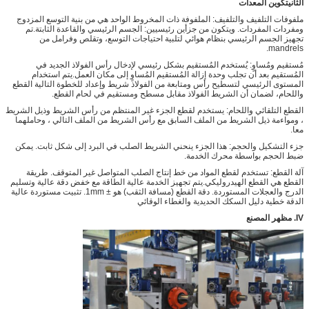
الثاني
تكوين المعدات
ملفوفات التلفيف والتلفيف: الملفوفة ذات المخروط الواحد هي من بنية التوسع المزدوج
ومفردات المفردات. ويتكون من جزأين رئيسيين: الجسم الرئيسي والقاعدة الثابتة.تم
تجهيز الجسم الرئيسي بنظام هوائي لتلبية احتياجات التوسع، وتقلص وفرامل من
mandrels.
مُستقيم ومُساوٍ: يُستخدم المُستقيم بشكل رئيسي لإدخال رأس الفولاذ الجديد في
المُستقيم بعد أن تجلب وحدة إزالة المُستقيم المُساوٍ إلى مكان العمل.يتم استخدام
المستوى الرئيسي لتسطيح رأس ومتابعة من الفولاذ شريط وإعداد للخطوة التالية القطع
واللحام، لضمان أن الشريط الفولاذ مقابل مسطح ومستقيم في لحام القطع.
القطع التلقائي واللحام: يستخدم لقطع الجزء غير المنتظم من رأس الشريط وذيل الشريط
، ومواءمة ذيل الشريط من الملف السابق مع رأس الشريط من الملف التالي ، وحاملهما
معا.
جزء التشكيل والحجم: هذا الجزء ينحني الشريط الصلب في البرد إلى شكل ثابت. يمكن
ضبط الحجم بواسطة محرك الخدمة.
آلة القطع: تستخدم لقطع المواد من خط إنتاج الصلب المتواصل غير المتوقف. طريقة
القطع هي القطع الهيدروليكي.يتم تجهيز الخدمة عالية الطاقة مع خفض دقة عالية وتسليم
الدرج والعجلات المستوردة. دقة القطع (مسافة الثقب) هو ± 1mm. تثبيت مستوردة عالية
الدقة خطية دليل السكك الحديدية والغطاء الوقائي
IV.
مظهر المصنع