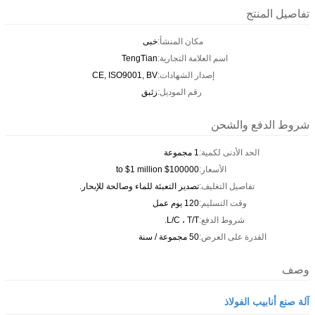
تفاصيل المنتج
مكان المنشأ:
خبى
اسم العلامة التجارية:
TengTian
إصدار الشهادات:
CE, ISO9001, BV
رقم الموديل:
زئبق
شروط الدفع والشحن
الحد الأدنى لكمية:
1 مجموعة
الأسعار:
$100000 to $1 million
تفاصيل التغليف:
تصدير التعبئة للماء وصالحة للإبحار.
وقت التسليم:
120 يوم عمل
شروط الدفع:
L/C ، T/T.
القدرة على العرض:
50 مجموعة / سنة
وصف
آلة صنع أنابيب الفولاذ