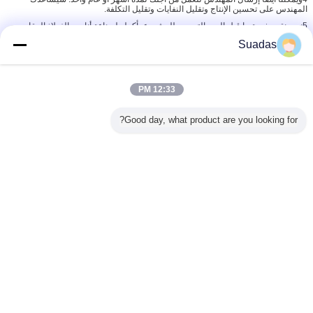
المهندس على تحسين الإنتاج وتقليل النفايات وتقليل التكلفة.
5نحن نقدم خدمة ما قبل البيع- التصميم للمشروع بأكمله لصناعة أنابيب الفولاذ المقاوم
للصدأ / تصنيع أنابيب الفولاذ الكربوني.
Suadas
6سوف نكون مسؤولين عن التحميل والشحن
12:33 PM
Good day, what product are you looking for?
الأسئلة الشائعة:
س1: هل أنت شركة تصنيع أو تجارية؟
ج1: نحن مصنعون، أكثر من 20 عاما من الخبرة.
س2: ما هو الحجم الأقصى من الأنابيب التي أنت حتى تنتجها؟
A2: الحد الأقصى φ630mm
س3:هل يمكنني زيارة خط آلة العميل الخاص بك؟
ج3: نعم، ولكنني بحاجة للحصول على موافقة من زبوني أولا.
س4: ما هي مزايا الجهاز الخاص بك؟
A4: تحتوي على نظام التغيير السريع