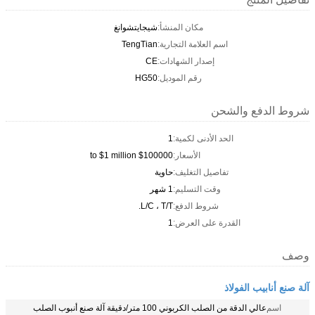
مكان المنشأ:
شيجايتشوانغ
اسم العلامة التجارية:
TengTian
إصدار الشهادات:
CE
رقم الموديل:
HG50
شروط الدفع والشحن
الحد الأدنى لكمية:
1
الأسعار:
$100000 to $1 million
تفاصيل التغليف:
حاوية
وقت التسليم:
1 شهر
شروط الدفع:
L/C ، T/T.
القدرة على العرض:
1
وصف
آلة صنع أنابيب الفولاذ
اسم
عالي الدقة من الصلب الكربوني 100 متر/دقيقة آلة صنع أنبوب الصلب