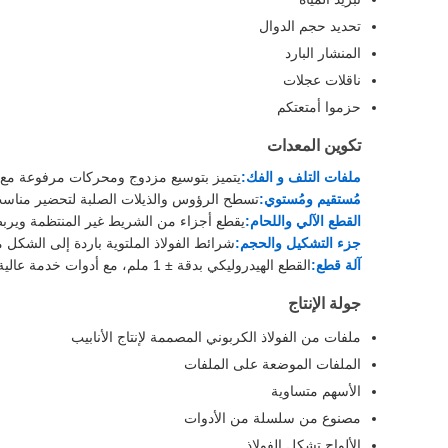
تحديد حجم الدوال
المنشار البارد
ناقلات عجلات
حزموا أمتعتكم
تكوين المعدات
ملفات التلف و الفك:
يتميز بتوسيع مزدوج ومحركات مرفوعة مع ن
مُستقيم ومُستوي:
تسطح الرؤوس والذيلات الصلبة لتحضير مناسب
القطع الآلي واللحام:
يقطع أجزاء من الشريط غير المنتظمة ويربط ن
جزء التشكيل والحجم:
شرائط الفولاذ الملتوية باردة إلى الشكل
آلة قطع:
القطع الهيدروليكي بدقة ± 1 ملم، مع أدوات خدمة عالية الطاقة ومكونات دقة.
جولة الإنتاج
ملفات من الفولاذ الكربوني المصممة لإنتاج الأنابيب
الملفات الموضعة على الملفات
الأسهم متساوية
مصنوع من سلسلة من الأدوات
الألواح تشكل الفولاذ