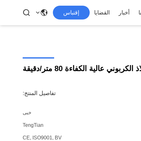
ا
أخبار
القضايا
إقتباس
ربوني عالية الكفاءة 80 متر/دقيقة
تفاصيل المنتج:
خبى
TengTian
CE, ISO9001, BV