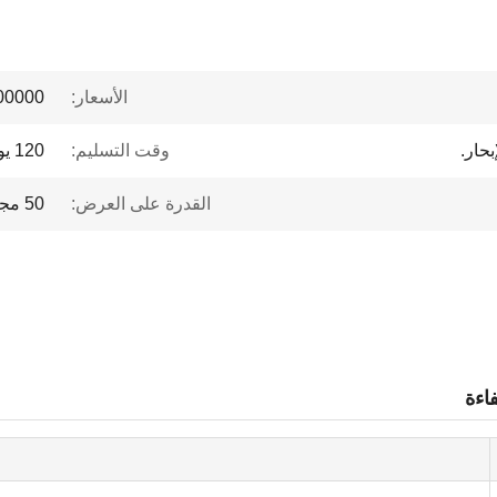
الأسعار:
 to $1 million
بحار.
وقت التسليم:
120 يوم عمل
القدرة على العرض:
50 مجموعة / سنة
فاءة