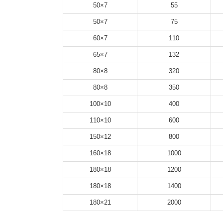
7×50
55
7×50
75
7×60
110
7×65
132
8×80
320
8×80
350
10×100
400
10×110
600
12×150
800
18×160
1000
18×180
1200
18×180
1400
21×180
2000