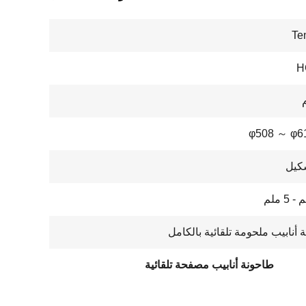
Te
H
φ508 ～ φ
كيل
 أنابيب ملحومة تلقائية بالكامل
طاحونة أنابيب مصفحة تلقائية