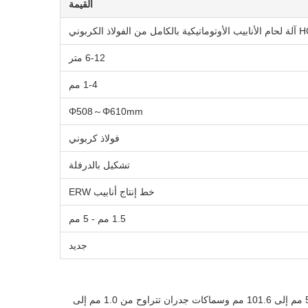
القيمة
من الفولاذ الكربوني
6-12 متر
1-4 مم
Φ508～Φ610mm
فولاذ كربوني
تشكيل بالدرفلة
خط إنتاج أنابيب ERW
1.5 مم - 5 مم
جديد
تم تصميم آلة لحام الأنابيب الأوتوماتيكية بالكامل HG114 المصنوعة من الفولاذ الكربوني لإنتاج أنابيب ملحومة عالية الجودة بأقطار تتراوح من 50 مم إلى 101.6 مم وسماكات جدران تتراوح من 1.0 مم إلى