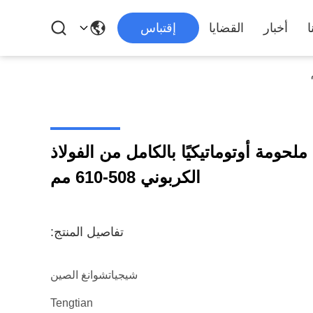
ا
أخبار
القضايا
إقتباس
يب ملحومة أوتوماتيكيًا بالكامل من الفولاذ
الكربوني 508-610 مم
تفاصيل المنتج:
شيجياتشوانغ الصين
Tengtian