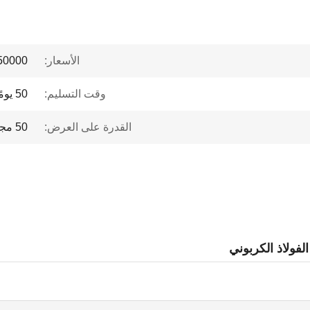
الأسعار:
0 to $1 million
وقت التسليم:
50 يومًا
القدرة على العرض:
50 مجموعة / سنويا