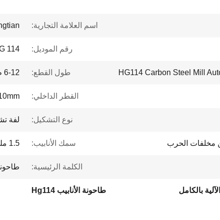
اسم العلامة التجارية:
ngtian
رقم الموديل:
G 114
HG114 Carbon Steel Mill Aut
طول القطع:
6-12 م
القطر الداخلي:
610mm
نوع التشكيل:
لفة تش
ن مخلفات الحرب
سمك الأنابيب:
1.5 ملم - 5 ملم
الكلمة الرئيسية:
طاحونة
لآلية بالكامل
طاحونة الأنابيب Hg114