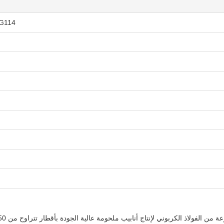
HG114 آلة لحام الأنابيب الأوتوماتيكية بالكامل 