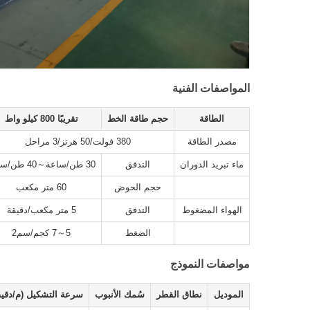
المواصفات الفنية
الطاقة
حجم طاقة الخط
تقريبًا 800 كيلو واط
مصدر الطاقة
380 فولت/50 هرتز/3 مراحل
ماء تبريد الدوران
التدفق
30 طن/ساعة～40 طن/ساعة
حجم الحوض
60 متر مكعب
الهواء المضغوط
التدفق
5 متر مكعب/دقيقة
الضغط
5～7 كجم/سم2
مواصفات النموذج
الموديل
نطاق القطر
سُمك الأنبوب
سرعة التشكيل (م/دقيق