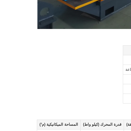
ة)
قدرة المحرك (كيلو واط)
المساحة الميكانيكية (م³)