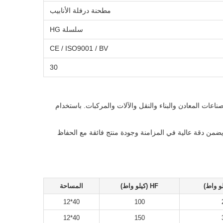
مطحنة درفلة الأنابيب
سلسلة HG
CE / ISO9001 / BV
30
 ISO9001 لتصنيع مختلف أنواع الفولاذ المستخدمة في صناعات المعادن والبناء والنقل والآلات والمركبات. باستخدام
ثل، تشتمل الآلة على تقنية PROFIBUS في نظام التحكم الخاص بها، مما يضمن دقة عالية في المزامنة وجودة منتج فائقة مع الحفاظ
و واط)
HF (كيلو واط)
المساحة
40*12
100
40*12
150