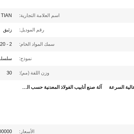
اسم العلامة التجارية:
 TIAN
رقم الموديل:
زئبق
سمك المواد الخام:
2 - 20 ملم
نموذج:
سلسلة G
وزن اللفة (مم):
30
عالية السرعة
آلة صنع أنابيب الفولاذ المعدنية حسب الطلب
الأسعار:
 to $1 million