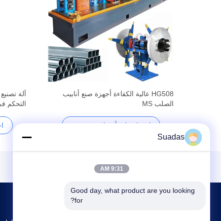
آلة صنع أنابيب الصلب HG630، 380 فولت،
HG508 عالية الكفاءة أجهزة صنع أنابيب
آلة تصنيع 
الصلب MS
التحكم في C
احصل على أفضل سعر
ا
Suadas
9:31 AM
Good day, what product are you looking 
for?