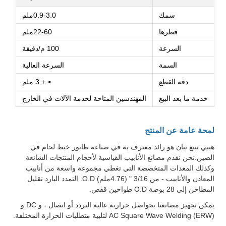
سمك
0.9-3.0ملم
قطرها
22-60ملم
السرعة
100 م/دقيقة
السمة
السرعة العالية
دقة القطع
≤ ± 3 ملم
خدمة ما بعد البيع
المهندسين المتاحة لخدمة الآلات في الخارج
لمحة عامة عن المنتج
هيبي تينغ تيان هو رائد معترف به في صناعة طابور خيط لحام في
الصين.نحن نقدم مصانع الأنابيب القياسية لأحجام المنتجات الشائعة
وكذلك المعدات المتخصصة التي تغطي مجموعة واسعة من أنابيب
المعادن والأنابيب - من 3/16 " (4.76ملم) O.D. التمدد البارد تقليل
المطاحن إلى 28 بوصة O.D طواحين قفص.
يمكن تجهيز مصانعنا بحواصل حرارية عالية التردد أو اتصال ، و DC و
AC Square Wave Welding (ERW) لتلبية متطلبات الحرارة المختلفة.