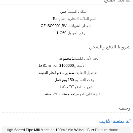
مكان المنشأ:
خبي
اسم العلامة التجارية:
Tengtian
إصدار الشهادات:
CE,ISO9001,BV
رقم الموديل:
HG60
شروط الدفع والشحن
الحد الأدنى لكمية:
1 مجموعة
الأسعار:
$100000 to $1 million
تفاصيل التغليف:
تصدير ماء و ابحار التعبئة.
وقت التسليم:
150 يوم عمل
شروط الدفع:
L/C ، T/T.
القدرة على العرض:
مجموعات 50/السنة
وصف
آلة مطحنة الأنابيب
High Speed Pipe Mill Machine 100m / Min Without Burr
Product Name: