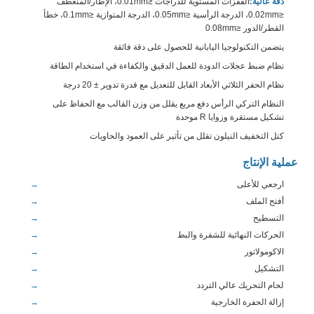
دقة عالية:
القفزات المستوية للدراجات ≤0.01mm، الإطار/المنعطف
≤0.02mm، الدرجة الرأسية ≤0.05mm، الدرجة المتوازية ≤0.1mm، خطأ
القطر/الدور ≤0.08mm
يتضمن التكنولوجيا اليابانية للحصول على دقة فائقة
نظام ضبط عجلات الدودة للعمل الدقيق والكفاءة في استخدام الطاقة
نظام الحفر الثلاثي الأبعاد القابل للتعديل مع قدرة تدوير ± 20 درجة
النظام التركي الرأس دفع مربع يقلل من وزن القالب مع الحفاظ على
تشكيل مستقرة وزوايا R موحدة
كتل التخفيف النيلون تقلل من تأثير على العمود والحاويات
عملية الإنتاج
ارجعي للأعلى
أفتح الملف
التسطيح
الحركات النهائية للشفرة والبط
الاكومولاتور
التشكيل
لحام التحريك عالي التردد
إزالة الحفرة الخارجية