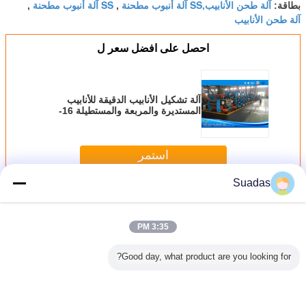
آلة طحن الأنابيب,SS آلة أنبوب مطحنة
SS آلة أنبوب مطحنة
بطاقة:
,
,
آلة طحن الأنابيب
احصل على افضل سعر ل
آلة تشكيل الأنابيب الدقيقة للأنابيب
المستديرة والمربعة والمستطيلة 16-
50.8 ملم
استمر
Suadas
الدقة أنبوب مطحنة
أكثر
3:35 PM
Good day, what product are you looking for?
أنبوبة ذات
مطحنة الأنبوب
مطحنة أنابيب
مطحنة الأنبوب
مطحنة ا
عالية ، آلة
الدقيقة للأنابيب 16-
الصلب الكربوني
الدقيقة للأنابيب
الدقيقة
الأنابيب
52 مم
الدقيقة لـ 110-273
المربعة 200 × 200
الأنابيب 
ة المصنوعة
مم
مم منخفضة
عالية 