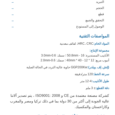
التبريد
الحجم
قطع
التحقق والجمع
الوصول إلى المستودع
المواصفات التقنية
المواد الخام:
HRC، CRC، لفائف معدنية
مجموعة الإنتاج:
الأنابيب المستديرة: 16 - 50.8mm ؛ سمك: 0.6-3.0mm
أنبوب مربع: 12 * 12 - 40 * 40mm ؛ سمك: 0.6-2.0mm
(إتش. إف. ويلدر):
GGP200Kw حاوية عالية التردد في الحالة الصلبة
سرعة الخط:
120 متر/دقيقة
طول الأنابيب:
4-12 متر
دقة القطع:
± 3 ملم
كشركة مصنعة معتمدة من CE و ISO9001: 2008 ، يتم تصدير آلاتنا
عالية الجودة إلى أكثر من 30 دولة بما في ذلك تركيا ومصر والمغرب
وكازاخستان والمكسيك.