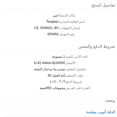
تفاصيل المنتج
مكان المنشأ:
خبي
اسم العلامة التجارية:
Tengtian
إصدار الشهادات:
CE, ISO9001, BV
رقم الموديل:
ERW50
شروط الدفع والشحن
الحد الأدنى لكمية:
1 مجموعة
الأسعار:
$100000 to $1 million
تفاصيل التغليف:
تصدير ماء و ابحار التعبئة.
وقت التسليم:
أيام العمل 60
شروط الدفع:
L / C ، T / T
القدرة على العرض:
مجموعات 50/السنة
وصف
الدقة أنبوب مطحنة