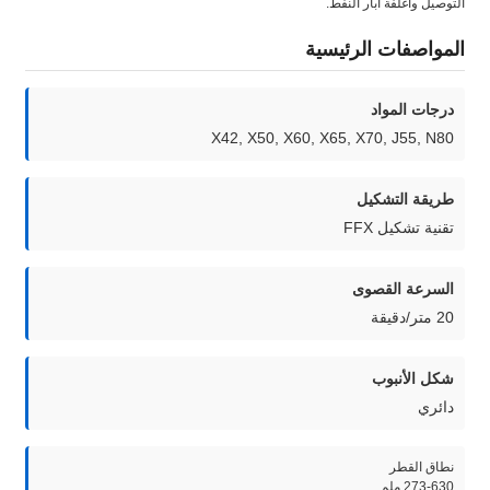
التوصيل وأغلفة آبار النفط.
المواصفات الرئيسية
درجات المواد
X42, X50, X60, X65, X70, J55, N80
طريقة التشكيل
تقنية تشكيل FFX
السرعة القصوى
20 متر/دقيقة
شكل الأنبوب
دائري
نطاق القطر
273-630 ملم