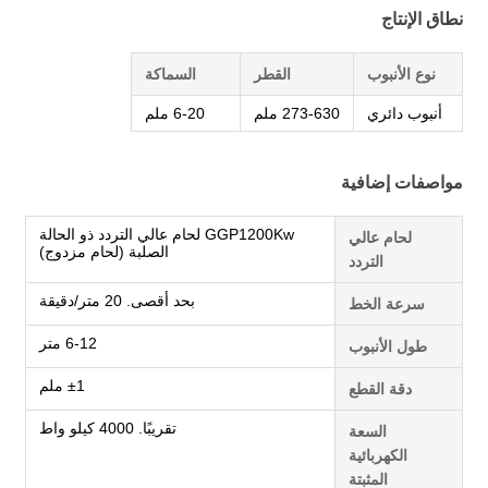
نطاق الإنتاج
نوع الأنبوب
القطر
السماكة
أنبوب دائري
273-630 ملم
6-20 ملم
مواصفات إضافية
GGP1200Kw لحام عالي التردد ذو الحالة
لحام عالي
الصلبة (لحام مزدوج)
التردد
بحد أقصى. 20 متر/دقيقة
سرعة الخط
6-12 متر
طول الأنبوب
±1 ملم
دقة القطع
تقريبًا. 4000 كيلو واط
السعة
الكهربائية
المثبتة