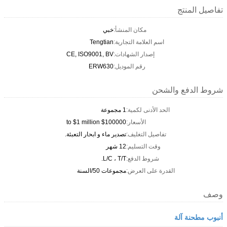
تفاصيل المنتج
مكان المنشأ:
خبي
اسم العلامة التجارية:
Tengtian
إصدار الشهادات:
CE, ISO9001, BV
رقم الموديل:
ERW630
شروط الدفع والشحن
الحد الأدنى لكمية:
1 مجموعة
الأسعار:
$100000 to $1 million
تفاصيل التغليف:
تصدير ماء و ابحار التعبئة.
وقت التسليم:
12 شهر
شروط الدفع:
L/C ، T/T.
القدرة على العرض:
مجموعات 50/السنة
وصف
أنبوب مطحنة آلة