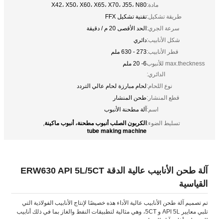
مادة:
X42، X50، X60، X65، X70، J55، N80
طريقة تشكيل:
تقنية تشكيل FFX
سرعة الجري:
الحد الأقصى 20 م / دقيقة
شكل الأنابيب:
دائري
قطر الأنابيب:
273 - 630 ملم
max.theckness للأنبوب
6- 20 ملم
الدائري:
نوع اللحام:
لحام مبارزة لحام عالي التردد
قطع المنشار:
طحن المنشار
اسم:
آلة مطحنة الأنبوب
الكربون الصلب أنبوب مطحنة، أنبوب ماكينة
تسليط الضوء:
,
tube making machine
آلة طحن الأنابيب عالية الدقة ERW630 API 5L/5CT
القياسية
تم تصميم آلة طحن الأنابيب عالية الأداء هذه خصيصًا لإنتاج الأنابيب الفولاذية التي
تلبي معايير API 5L و 5CT، وهي مثالية لتطبيقات النفط والغاز بما في ذلك أنابيب