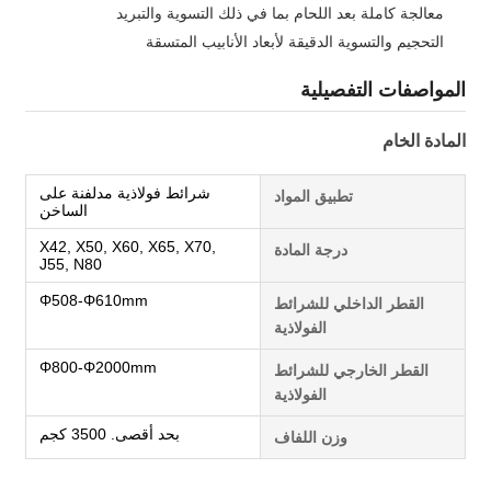
معالجة كاملة بعد اللحام بما في ذلك التسوية والتبريد
التحجيم والتسوية الدقيقة لأبعاد الأنابيب المتسقة
المواصفات التفصيلية
المادة الخام
شرائط فولاذية مدلفنة على
تطبيق المواد
الساخن
X42, X50, X60, X65, X70,
درجة المادة
J55, N80
Φ508-Φ610mm
القطر الداخلي للشرائط
الفولاذية
Φ800-Φ2000mm
القطر الخارجي للشرائط
الفولاذية
بحد أقصى. 3500 كجم
وزن اللفاف