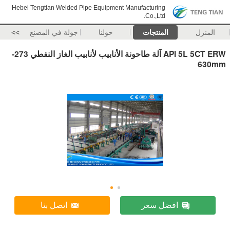
Hebei Tengtian Welded Pipe Equipment Manufacturing
Co.,Ltd.
المنزل
المنتجات
حولنا
جولة في المصنع
>>
API 5L 5CT ERW آلة طاحونة الأنابيب لأنابيب الغاز النفطي 273-
630mm
افضل سعر
اتصل بنا