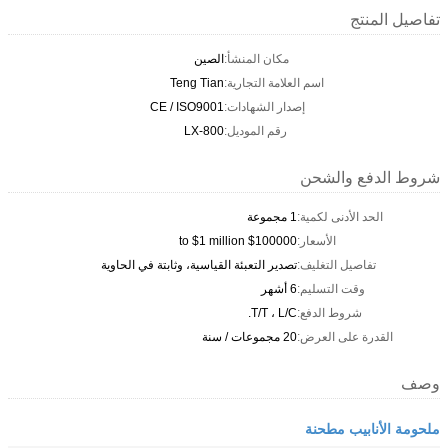
تفاصيل المنتج
مكان المنشأ:
الصين
اسم العلامة التجارية:
Teng Tian
إصدار الشهادات:
CE / ISO9001
رقم الموديل:
LX-800
شروط الدفع والشحن
الحد الأدنى لكمية:
1 مجموعة
الأسعار:
$100000 to $1 million
تفاصيل التغليف:
تصدير التعبئة القياسية، وثابتة في الحاوية
وقت التسليم:
6 أشهر
شروط الدفع:
T/T ، L/C.
القدرة على العرض:
20 مجموعات / سنة
وصف
ملحومة الأنابيب مطحنة