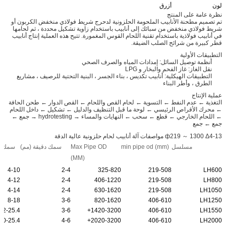
لون
أزرق
نظرة عامة على المنتج
تم تصميم مطحنة الأنابيب الملحومة الحلزونية لدحرج شريط فولاذي منخفض الكربون أو
شريط فولاذي منخفض من سبائك إلى أنابيب باستخدام زاوية تشكيل محددة ، ثم لحامها
في أنابيب فولاذية باستخدام تقنية اللحام القوس المغمورة. تتيح هذه العملية إنتاج أنابيب
قطر كبيرة من شرائح الصلب الضيقة.
التطبيقات الأولية
أنظمة توصيل السائل: إمدادات المياه والصرف الصحي
نقل الغاز: غاز الفحم والبخار و LPG
التطبيقات الهيكلية: أنابيب تكديس ، بناء الجسر ، البنية التحتية للرصيف ، مشاريع
الطرق ، وأطر البناء
عملية الإنتاج
التغذية ← عدم النفط ← التسوية ← لحام القص واللحام ← القص الدوار ← طحن الحافة
← محرك الأقراص الرئيسي ← لوحة ما قبل التنظيف والدليل ← تشكيل ← داخل اللحام
← اللحام الخارجي ← قطع ← سحب ← النهايات والمساء → hydrotesting → جمع ←
جمع ← جمع
ф219 ～ 1300 Δ4-13 مواصفات آلة أنابيب لحام حلزونية عالية الدقة
مسلسل
min pipe od (mm)
Max Pipe OD
سمك دقيقة (مم)
سمك ا
(MM)
4-10
2-4
325-820
219-508
LH600
4-12
2-4
406-1220
219-508
LH800
4-14
2-4
630-1620
219-508
LH1050
8-18
3-6
820-1620
406-610
LH1250
12-25.4+
3-6
1420-3200+
406-610
LH1550
20-25.4+
4-6
2020-3200+
406-610
LH2000