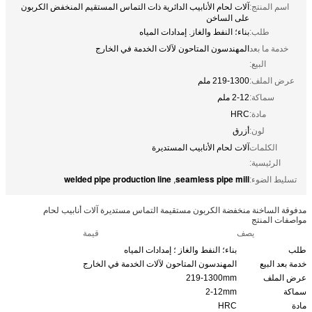
اسم المنتج:
آلات لحام الأنابيب الدائرية ذات التماس المستقيم المنخفض الكربون
على الساخن
طلب:
بناء؛ النفط والغاز. إمدادات المياه
خدمة ما بعد
المهندسون المتاحون لآلات الخدمة في الخارج
البيع:
عرض الملف:
219-1300 ملم
سماكة:
2-12 ملم
مادة:
HRC
لون:
أزرق
الكلمات
آلات لحام الأنابيب المستديرة
الرئيسية:
welded pipe production line
seamless pipe mill
تسليط الضوء:
,
مدفوقة الساخنة منخفضة الكربون مستقيمة التماس مستديرة آلات أنابيب لحام
مواصفات المنتج
يصف
قيمة
طلب
بناء؛ النفط والغاز ؛ إمدادات المياه
خدمة بعد البيع
المهندسون المتاحون لآلات الخدمة في الخارج
عرض الملف
219-1300mm
سماكة
2-12mm
مادة
HRC