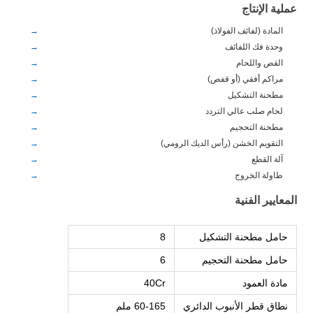
عملية الإنتاج
المادة (لفائف الفولاذ)
وحدة فك اللفائف
القص واللحام
مراكم أفقي (أو قفص)
مطحنة التشكيل
لحام صلب عالي التردد
مطحنة التحجيم
التقويم الخشن (رأس الديك الرومي)
آلة القطع
طاولة الخروج
المعايير الفنية
حامل مطحنة التشكيل
8
حامل مطحنة التحجيم
6
مادة العمود
40Cr
نطاق قطر الأنبوب الدائري
60-165 ملم