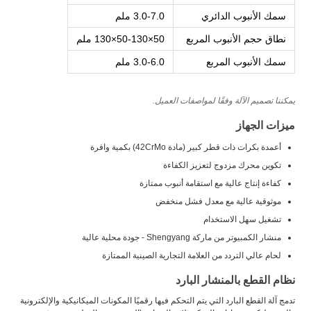
سمك الأنبوب الدائري
3.0-7.0 ملم
نطاق حجم الأنبوب المربع
50×50-130×130 ملم
سمك الأنبوب المربع
3.0-6.0 ملم
يمكننا تصميم الآلة وفقًا لمواصفات العميل.
ميزات الجهاز
أعمدة بكرات ذات قطر كبير (مادة 42CrMo) بكمية وافرة
تكوين محرك مزدوج لتعزيز الكفاءة
كفاءة إنتاج عالية مع استقامة أنبوب ممتازة
موثوقية عالية مع معدل فشل منخفض
تشغيل سهل الاستخدام
منشار الكمبيوتر من ماركة Shengyang - جودة محلية عالية
لحام عالي التردد من العلامة التجارية الصينية الممتازة
نظام القطع بالمنشار البارد
تدمج آلة القطع البارد التي يتم التحكم فيها رقميًا المكونات الميكانيكية والإلكترونية