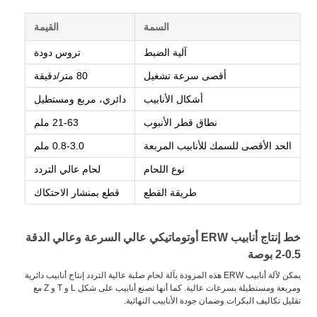
السمة
القيمة
آلية الضبط
تروس دودة
أقصى سرعة تشغيل
80 متر/دقيقة
أشكال الأنابيب
دائري، مربع ومستطيل
نطاق قطر الأنبوب
21-63 ملم
الحد الأقصى للسمك للأنابيب المربعة
0.8-3.0 ملم
نوع اللحام
لحام عالي التردد
طريقة القطع
قطع بمنشار الاحتكاك
خط إنتاج أنابيب ERW أوتوماتيكي عالي السرعة وعالي الدقة
0.5-2 بوصة
يمكن لآلة أنابيب ERW هذه المزودة بآلة لحام صلبة عالية التردد إنتاج أنابيب دائرية
ومربعة ومستطيلة بسرعات عالية. كما أنها تصنع أنابيب على شكل L و T و Z مع
تقليل تكاليف البكرات وضمان جودة الأنابيب النهائية.