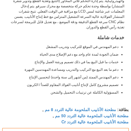
والهيدروليكية. يتم إدارة التحكم ثلاثي المحاور (التتبع وتغذية القطع وتدوير شفرة
المنشار) بواسطة وحدة تحكم حركة متخصصة مع محرك سيرفو. يتم إدخال
المعلمات عبر شاشة لمس LCD مع مراقبة في الوقت الفعلي. تتيح شفرات
المنشار الفولاذية عالية السرعة التشغيل المتزامن مع خط إنتاج الأنابيب. يضمن
نظام CNC سرعة القطع الدقيقة ودقة الموضع ، مع تعديل قابل للبرمجة لسرعات
تغذية رأس القطع والدوران.
خدمات شاملة
دعم المهندس في الموقع للتركيب وتدريب المشغل
ضمان الجودة لمدة عام واحد مع دعم الإصلاح مدى الحياة
خدمات ما قبل البيع بما في ذلك تصميم ورشة العمل والإنتاج
دعم ما بعد البيع مع التركيب والتدريب ومساعدة المهندسين المهرة
دعم المهندس الممتد (من أشهر إلى سنة واحدة) لتحسين الإنتاج
تصميم مشروع كامل لإنتاج أنابيب الفولاذ المقاوم للصدأ / الكربون
المسؤولية الكاملة عن ترتيبات التحميل والشحن
مطحنة الأنابيب الملحومة عالية التردد 8 مم
بطاقة:
,
مطحنة الأنابيب الملحومة عالية التردد 50 مم
,
مطحنة الأنابيب الملحومة عالية التردد Cr