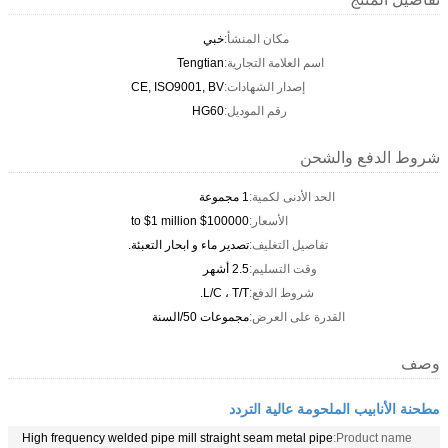
مكان المنشأ:
خبي
اسم العلامة التجارية:
Tengtian
إصدار الشهادات:
CE, ISO9001, BV
رقم الموديل:
HG60
شروط الدفع والشحن
الحد الأدنى لكمية:
1 مجموعة
الأسعار:
$100000 to $1 million
تفاصيل التغليف:
تصدير ماء و ابحار التعبئة.
وقت التسليم:
2.5 أشهر
شروط الدفع:
L/C ، T/T.
القدرة على العرض:
مجموعات 50/السنة
وصف
مطحنة الأنابيب الملحومة عالية التردد
High frequency welded pipe mill straight seam metal pipe
Product name: