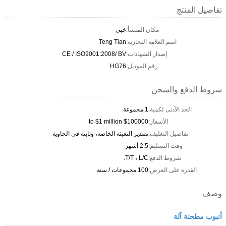
تفاصيل المنتج
مكان المنشأ:
خبي
اسم العلامة التجارية:
Teng Tian
إصدار الشهادات:
CE / ISO9001:2008/ BV
رقم الموديل:
HG76
شروط الدفع والشحن
الحد الأدنى لكمية:
1 مجموعة
الأسعار:
$100000 to $1 million
تفاصيل التغليف:
تصدير التعبئة الخاصة، وثابتة في الحاوية
وقت التسليم:
2.5 أشهر
شروط الدفع:
T/T ، L/C.
القدرة على العرض:
100 مجموعات / سنة
وصف
أنبوب مطحنة آلة