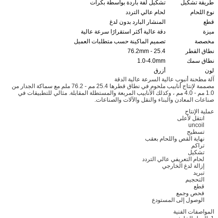
طريقة تشكيل
تشكيل لفة باردة بواسطة بكرات
نوع اللحام
لحام عالي التردد
قطع
المنشار البارد بدون لدغ
ميزة
دقة عالية أكثر استقرارًا سرعة عالية
مخصصة
تصميم الماكينة حسب متطلبات العميل
نطاق القطر
25.4 - 76.2mm
نطاق سمك
1.0-4.0mm
لون
أزرق
آلة مطحنة أنبوب عالية السرعة عالية الدقة
مصممة لإنتاج أنابيب ملحوم في نطاق قطرها 25.4 مم - 76.2 ملم مع سماكة الجدار من
1.0 مم - 4.0 مم ، وكذلك الأنابيب المربعة والمستطلة المقابلة. مثالي للتطبيقات في
صناعات المعادن والبناء والنقل والآلات والصناعات.
عملية الإنتاج
انتقل لأعلى
uncoil
تسطيح
نهاية القص واللحام بعقب
تراكم
تشكيل
لحام التعريفي عالي التردد
إزالة لدغ الخارجي
تبريد
التحجيم
قطع
فحص وجمع
الوصول إلى المستودع
المواصفات الفنية