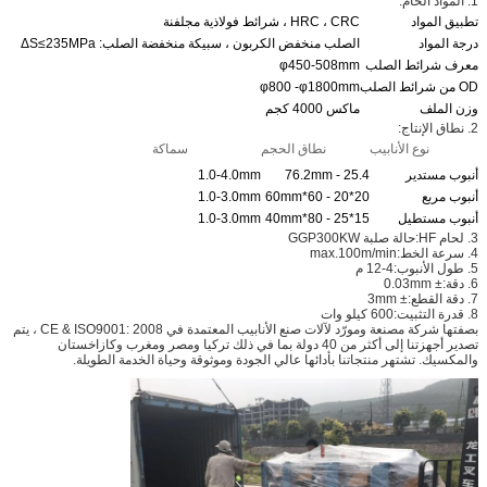
1. المواد الخام:
تطبيق المواد
HRC ، CRC ، شرائط فولاذية مجلفنة
درجة المواد
الصلب منخفض الكربون ، سبيكة منخفضة الصلب: ΔS≤235MPa
معرف شرائط الصلب
φ450-508mm
OD من شرائط الصلب
φ800 -φ1800mm
وزن الملف
ماكس 4000 كجم
2. نطاق الإنتاج:
نوع الأنابيب
نطاق الحجم
سماكة
أنبوب مستدير
25.4 - 76.2mm
1.0-4.0mm
أنبوب مربع
20*20 - 60*60mm
1.0-3.0mm
أنبوب مستطيل
15*25 - 80*40mm
1.0-3.0mm
3. لحام HF:
حالة صلبة GGP300KW
4. سرعة الخط:
max.100m/min
5. طول الأنبوب:
4-12 م
6. دقة:
± 0.03mm
7. دقة القطع:
± 3mm
8. قدرة التثبيت:
600 كيلو وات
بصفتها شركة مصنعة ومورّد لآلات صنع الأنابيب المعتمدة في CE & ISO9001: 2008 ، يتم
تصدير أجهزتنا إلى أكثر من 40 دولة بما في ذلك تركيا ومصر ومغرب وكازاخستان
والمكسيك. تشتهر منتجاتنا بأدائها عالي الجودة وموثوقة وحياة الخدمة الطويلة.