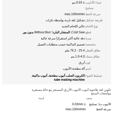
ضياء الأنابيب.
± 0.03 مم
تسامح:
سرعة الخط:
max.100m/min
طريقة تشكيل:
تشكيل لفة باردة بواسطة بكرات
نوع اللحام:
عالي اللحام الحديد
قطع:
Cold Saw;
المنشار البارد؛
Without Burr
بدون بور
ميزة:
دقة عالية أكثر استقرارًا سرعة عالية
مخصصة:
تصميم الماكينة حسب متطلبات العميل
نطاق القطر:
25.4 - 76.2 ملم
نطاق سمك:
1.0-4.0 مم
لون:
أزرق
اسم:
آلة مطحنة الأنبوب
الكربون الصلب أنبوب مطحنة، أنبوب ماكينة
تسليط الضوء:
,
tube making machine
تكوين لفة طاحونة أنبوب الأنبوب الأزرق المستقر مع حالة مستقرة
مواصفات المنتج
يصف
قيمة
الأنبوب ديا. تسامح
± 0.03mm
سرعة الخط
max.100m/min