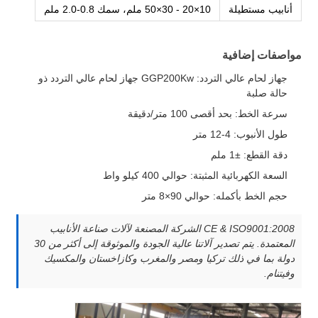
أنابيب مستطيلة
10×20 - 30×50 ملم، سمك 0.8-2.0 ملم
مواصفات إضافية
جهاز لحام عالي التردد: GGP200Kw جهاز لحام عالي التردد ذو
حالة صلبة
سرعة الخط: بحد أقصى 100 متر/دقيقة
طول الأنبوب: 4-12 متر
دقة القطع: ±1 ملم
السعة الكهربائية المثبتة: حوالي 400 كيلو واط
حجم الخط بأكمله: حوالي 90×8 متر
CE & ISO9001:2008 الشركة المصنعة لآلات صناعة الأنابيب
المعتمدة. يتم تصدير آلاتنا عالية الجودة والموثوقة إلى أكثر من 30
دولة بما في ذلك تركيا ومصر والمغرب وكازاخستان والمكسيك
وفيتنام.