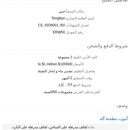
مكان المنشأ:
خبي
اسم العلامة التجارية:
Tengtian
إصدار الشهادات:
CE, ISO9001, BV
رقم الموديل:
ERW50
شروط الدفع والشحن
الحد الأدنى لكمية:
1 مجموعة
الأسعار:
$100000 to $1 million
تفاصيل التغليف:
تصدير ماء و ابحار التعبئة.
وقت التسليم:
2 أشهر
شروط الدفع:
L/C ، T/T.
القدرة على العرض:
مجموعات 50/السنة
وصف
أنبوب مطحنة آلة
مادة:
لفائف مدرفلة على الساخن، لفائف مدرفلة على البارد،