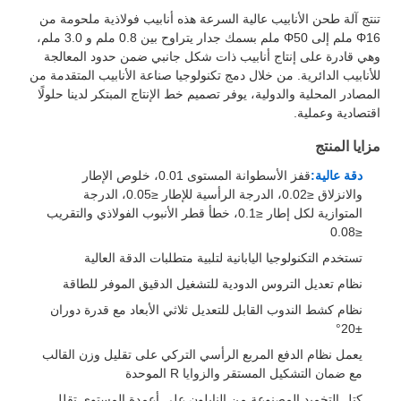
تنتج آلة طحن الأنابيب عالية السرعة هذه أنابيب فولاذية ملحومة من
Φ16 ملم إلى Φ50 ملم بسمك جدار يتراوح بين 0.8 ملم و 3.0 ملم،
وهي قادرة على إنتاج أنابيب ذات شكل جانبي ضمن حدود المعالجة
للأنابيب الدائرية. من خلال دمج تكنولوجيا صناعة الأنابيب المتقدمة من
المصادر المحلية والدولية، يوفر تصميم خط الإنتاج المبتكر لدينا حلولًا
اقتصادية وعملية.
مزايا المنتج
دقة عالية:
قفز الأسطوانة المستوى 0.01، خلوص الإطار
والانزلاق ≤0.02، الدرجة الرأسية للإطار ≤0.05، الدرجة
المتوازية لكل إطار ≤0.1، خطأ قطر الأنبوب الفولاذي والتقريب
≤0.08
تستخدم التكنولوجيا اليابانية لتلبية متطلبات الدقة العالية
نظام تعديل التروس الدودية للتشغيل الدقيق الموفر للطاقة
نظام كشط الندوب القابل للتعديل ثلاثي الأبعاد مع قدرة دوران
±20°
يعمل نظام الدفع المربع الرأسي التركي على تقليل وزن القالب
مع ضمان التشكيل المستقر والزوايا R الموحدة
كتل التخميد المصنوعة من النايلون على أعمدة المستوى تقلل