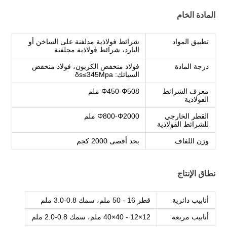
المادة الخام
تطبيق المواد
شرائط فولاذية مدلفنة على الساخن أو
البارد، شرائط فولاذية مجلفنة
درجة المادة
فولاذ منخفض الكربون، فولاذ منخفض
السبائك: δs≤345Mpa
معرف الشرائط
Φ450-Φ508 ملم
الفولاذية
القطر الخارجي
Φ800-Φ2000 ملم
للشرائط الفولاذية
وزن اللفاف
بحد أقصى 2000 كجم
نطاق الإنتاج
أنابيب دائرية
قطر 16 - 50 ملم، سمك 0.8-3.0 ملم
أنابيب مربعة
12×12 - 40×40 ملم، سمك 0.8-2.0 ملم