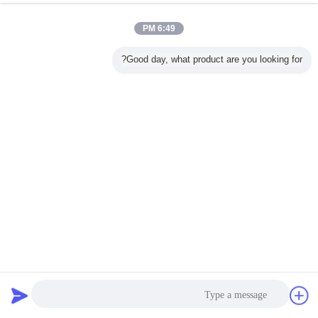
6:49 PM
Good day, what product are you looking for?
مصنع أنابيب ERW الصناعي الذكي لأنبوبات الفولاذ المقاوم للصدأ
المتفجرات من مخلفات الحرب الأنابيب مطحنة
2025-09-12