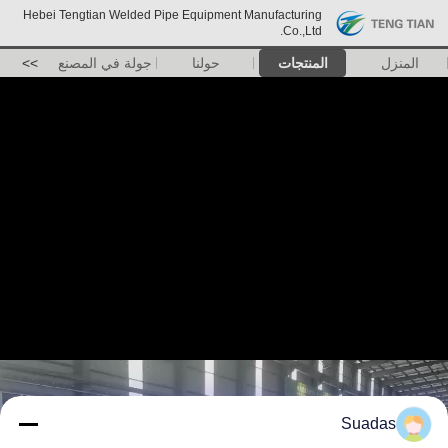
Hebei Tengtian Welded Pipe Equipment Manufacturing
Co.,Ltd.
المنزل
المنتجات
حولنا
جولة في المصنع
>>
Suadas