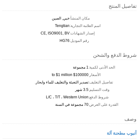
تفاصيل المنتج
مكان المنشأ:
خبي, الصين
اسم العلامة التجارية:
Tengtian
إصدار الشهادات:
CE, ISO9001, BV
رقم الموديل:
HG76
شروط الدفع والشحن
الحد الأدنى لكمية:
1 مجموعة
الأسعار:
$100000 to $1 million
تفاصيل التغليف:
تصدير التعبئة والتغليف للماء وابحار.
وقت التسليم:
3.5 شهر
شروط الدفع:
L/C ، T/T ، Western Union
القدرة على العرض:
70 مجموعة في السنة
وصف
أنبوب مطحنة آلة