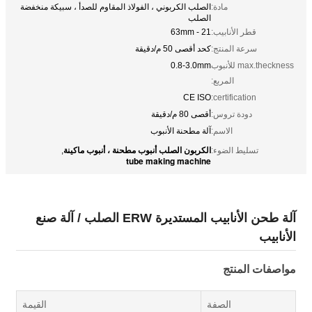
مادة:
الصلب الكربوني ، الفولاذ المقاوم للصدأ ، سبيكة منخفضة
الصلب
قطر الأنابيب:
21 - 63mm
سرعة المنتج:
كحد أقصى 50 م/دقيقة
max.theckness للأنبوب
0.8-3.0mm
المربع:
CE ISO
certification:
دودة تروس:
أقصى 80 م/دقيقة
الاسم:
آلة مطحنة الأنبوب
الكربون الصلب أنبوب مطحنة ، أنبوب ماكينة
تسليط الضوء:
,
tube making machine
آلة طحن الأنابيب المستديرة ERW الصلب / آلة صنع
الأنابيب
مواصفات المنتج
الصفة
القيمة