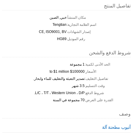
تفاصيل المنتج
مكان المنشأ:
خبي, الصين
اسم العلامة التجارية:
Tengtian
إصدار الشهادات:
CE, ISO9001, BV
رقم الموديل:
HG89
شروط الدفع والشحن
الحد الأدنى لكمية:
1 مجموعة
الأسعار:
$100000 to $1 million
تفاصيل التغليف:
تصدير التعبئة والتغليف للماء وابحار.
وقت التسليم:
3.5 شهر
شروط الدفع:
L/C ، T/T ، Western Union ، D/P.
القدرة على العرض:
70 مجموعة في السنة
وصف
أنبوب مطحنة آلة