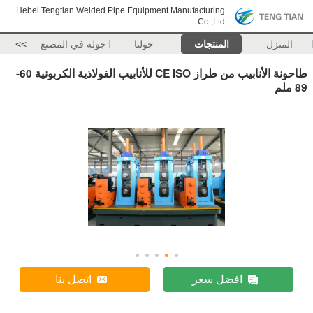
Hebei Tengtian Welded Pipe Equipment Manufacturing
Co.,Ltd.
المنزل
المنتجات
حولنا
جولة في المصنع
>>
طاحونة الأنابيب من طراز CE ISO للأنابيب الفولاذية الكربونية 60-
89 ملم
افضل سعر
اتصل بنا