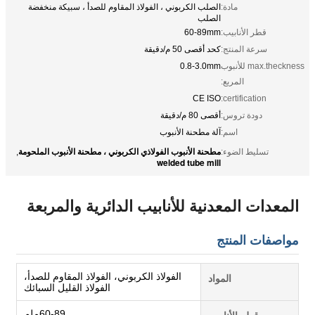
مادة:
الصلب الكربوني ، الفولاذ المقاوم للصدأ ، سبيكة منخفضة
الصلب
قطر الأنابيب:
60-89mm
سرعة المنتج:
كحد أقصى 50 م/دقيقة
max.theckness للأنبوب
0.8-3.0mm
المربع:
CE ISO
certification:
دودة تروس:
أقصى 80 م/دقيقة
اسم:
آلة مطحنة الأنبوب
مطحنة الأنبوب الفولاذي الكربوني ، مطحنة الأنبوب الملحومة
تسليط الضوء:
,
welded tube mill
المعدات المعدنية للأنابيب الدائرية والمربعة
مواصفات المنتج
الفولاذ الكربوني، الفولاذ المقاوم للصدأ،
المواد
الفولاذ القليل السبائك
60-89ملم