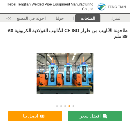
Hebei Tengtian Welded Pipe Equipment Manufacturing
Co.,Ltd.
المنزل
المنتجات
حولنا
جولة في المصنع
>>
طاحونة الأنابيب من طراز CE ISO للأنابيب الفولاذية الكربونية 60-
89 ملم
افضل سعر
اتصل بنا