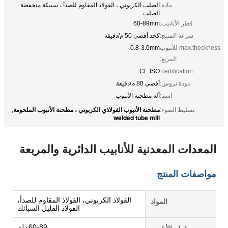
مادة:
الصلب الكربوني ، الفولاذ المقاوم للصدأ ، سبيكة منخفضة
الصلب
قطر الأنابيب:
60-89mm
سرعة المنتج:
كحد أقصى 50 م/دقيقة
max.theckness للأنبوب
0.8-3.0mm
المربع:
CE ISO
certification:
دودة تروس:
أقصى 80 م/دقيقة
اسم:
آلة مطحنة الأنبوب
مطحنة الأنبوب الفولاذي الكربوني ، مطحنة الأنبوب الملحومة
تسليط الضوء:
,
welded tube mill
المعدات المعدنية للأنابيب الدائرية والمربعة
مواصفات المنتج
الفولاذ الكربوني، الفولاذ المقاوم للصدأ،
المواد
الفولاذ القليل السبائك
60-89ملم