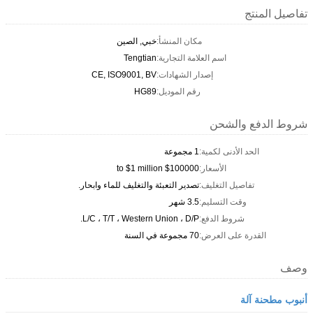
تفاصيل المنتج
مكان المنشأ:
خبي, الصين
اسم العلامة التجارية:
Tengtian
إصدار الشهادات:
CE, ISO9001, BV
رقم الموديل:
HG89
شروط الدفع والشحن
الحد الأدنى لكمية:
1 مجموعة
الأسعار:
$100000 to $1 million
تفاصيل التغليف:
تصدير التعبئة والتغليف للماء وابحار.
وقت التسليم:
3.5 شهر
شروط الدفع:
L/C ، T/T ، Western Union ، D/P.
القدرة على العرض:
70 مجموعة في السنة
وصف
أنبوب مطحنة آلة