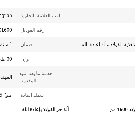
اسم العلامة التجارية:
ngtian
رقم الموديل:
X1600
ضمان:
1 سنة
وزن:
30 طن كحد أقصى
خدمة ما بعد البيع
المهند
المقدمة:
سمك المادة:
مم): 0.5 - 3
16 مم
آلة حز الفولاذ بإعادة اللف