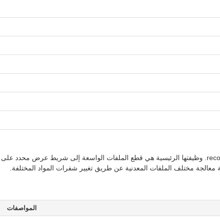
تتكون هذه آلة قطع الفولاذ من uncoiler ، المغذية ، slitter و recoiler. وظيفتها الرئيسية هي قطع الملفات ال
لآلة معالجة مختلف الملفات المعدنية عن طريق تغيير شفرات المواد المختلفة.
المواصفات