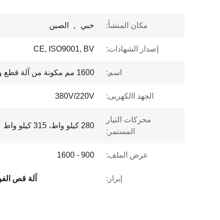
مكان المنشأ:
خبي ， الصين
إصدار الشهادات:
CE, ISO9001, BV
اسم:
1600 مم مكونة من آلة قطع وتغذية الفولاذ وآلة إعادة اللف
الجهد االكهربى:
380V/220V
محركات التيار
280 كيلو واط، 315 كيلو واط
المستمر:
عرض الملف:
900 - 1600
إبراز:
آلة قص الفولاذ 00