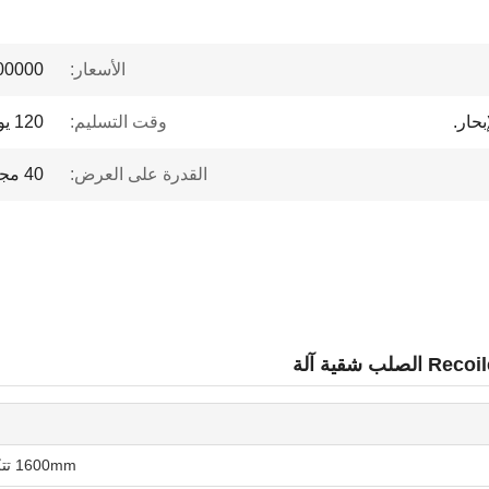
الأسعار:
 to $1 million
بحار.
وقت التسليم:
120 يوم عمل
القدرة على العرض:
40 مجموعة / سنة
1600mm تتكون من Uncoiler المغذية شقية و Recoiler الصلب شقية آلة