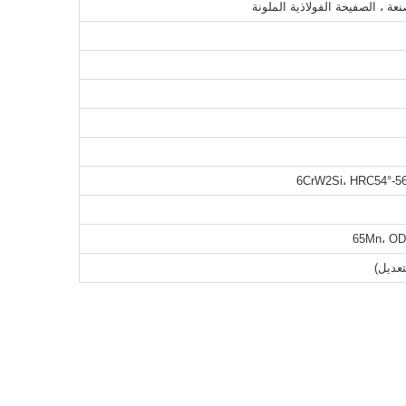
6CrW2Si، HRC54°-
65Mn، OD