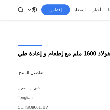
ا
أخبار
القضايا
إقتباس
طعام و إعادة طي
تفاصيل المنتج:
خبي ， الصين
Tengtian
CE, ISO9001, BV