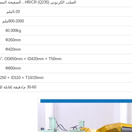
الصلب الكربوني HR/CR (Q235) ، الصفيحة المصنعة ، الصفيحة الفولاذية الملونة
5-20ملم
800-2000ملم
40,000kg
Φ260mm
Φ420mm
56°، OD650mm × ID420mm × T50mm
Φ800mm
250 × ID110 × T10/20mm
30-60 م/دقيقة (قابلة للتعديل)