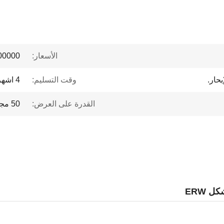
الأسعار:
 to $1 million
بحار.
وقت التسليم:
4 اشهر
القدرة على العرض:
50 مجموعة / سنة