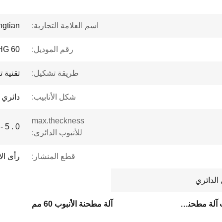
اسم العلامة التجارية:
ngtian
رقم الموديل:
HG 60
طريقة تشكيل:
تقنية تش
شكل الأنابيب:
دائري
max.theckness
0 . 5 - 2 . 0 ملم
للأنبوب الدائري:
قطع المنشار:
رأى ال
الدائري
المتفجرات من مخلفات الحرب آلة مطحنة الأنبوب السريع
آلة مطحنة الأنبوب 60 مم