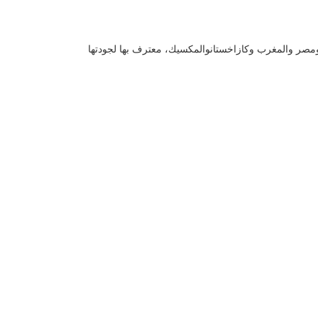
ثر من 30 دولة في جميع أنحاء العالم بما في ذلك تركيا ومصر والمغرب وكازاخستانوالمكسيك، معترف بها لجودتها