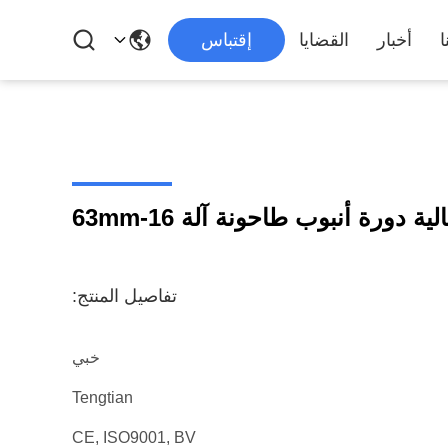
ا
أخبار
القضايا
إقتباس
تفاصيل المنتج:
خبي
Tengtian
CE, ISO9001, BV