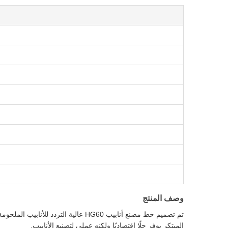
وصف المنتج
تم تصميم خط مصنع أنابيب HG60 عالية
المبتكر يوفر حلًا اقتصاديًا ولكنه عملي لتصنيع الأنابيب.