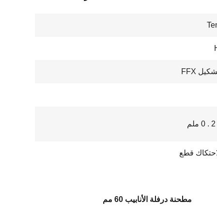
Te
كيل FFX
احتكاك قطع
مطحنة درفلة الأنابيب 60 مم