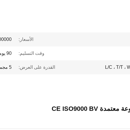
الأسعار:
 to $1 million
وقت التسليم:
90 يوما من الصياغة
L/C ، T/T ،
القدرة على العرض:
5 مجموعة / شهر