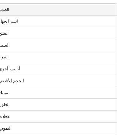
الصفة
اسم الجهاز
المنتج
السمة
المواد
أنابيب أخرى
الحجم الأقصى
سمك
الطول
عجلات
النموذج