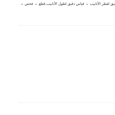
دقيق لقطر الأنابيب → قياس دقيق لطول الأنابيب،قطع → فحص →