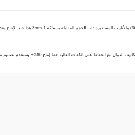
مصنع الأنابيب الآلي HG60 مصمم لإنتاج الأنابيب ا
ءة العالية.خط إنتاج HG60 يستخدم تصميم نصف قطره مزدوجة حفرة نمط لأداء مثالي.