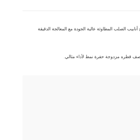
لمربعة (30-60mm) والأنابيب المستديرة ذات الحجم المقابلة بسماكة 1-3mm.هذا خط الإنتاج ينتج أنابيب الصلب المطاوئة عالية الجودة مع المعالجة الدقيقة