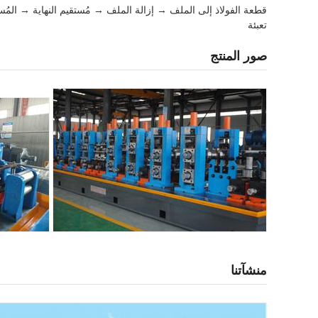
قطعة الفولاذ إلى الملف → إزالة الملف → مُستقيم النهاية → 
تعبئة
صور المنتج
منشآتنا