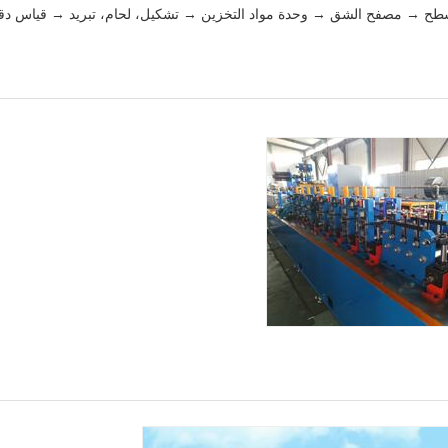
المُسطح → مصفح الشق → وحدة مواد التخزين → تشكيل، لحام، تبريد → قياس 