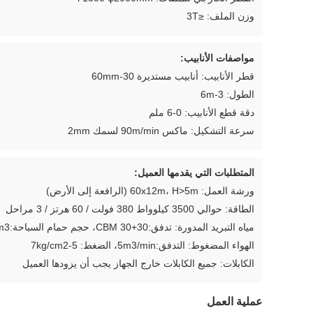
وزن الملف: ≤3T
مواصفات الأنابيب:
قطر الأنابيب: أنابيب مستديرة 30-60mm
الطول: 3-6m
دقة قطع الأنابيب: 0-6 ملم
سرعة التشكيل: ماكس 90m/min لسمك 2mm
المتطلبات التي يقدمها العميل:
ورشة العمل: 60x12m، H>5m (الرافعة إلى الأرض)
الطاقة: حوالي 3500 كيلوواط 380 فولت / 60 هرتز / 3 مراحل
مياه التبريد المدورة: تدفق:30+30 CBM، حجم حمام السباحة:40m3
الهواء المضغوط: التدفق:5m3/min، الضغط: 5-7kg/cm2
الكابلات: جميع الكابلات خارج الجهاز يجب أن يزودها العميل
عملية العمل