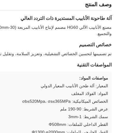
وصف المنتج
آلة طاحونة الأنابيب المستديرة ذات التردد العالي
والتجميع.
خصائص التصميم
تم تصميمها لتحسين الخصائص التشغيلية، وتعزيز السلامة، وتقليل تكاليف الدوال مع الحفاظ على الكفا
المواصفات التقنية
مواصفات المواد:
المعيار: آلة طحن الأنابيب المعيار الدولي
المواد: الفولاذ المغلف
الخصائص الميكانيكية: σb≤520Mpa، σs≤365MPa
عرض الشريط: 90-190 ملم
سمك الشريط: 1-3mm
القطر الداخلي للملفات: Φ508mm
القطر الخارجي للملفات: Φ1300 φ2000mm