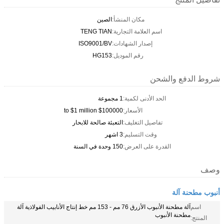
مكان المنشأ:
الصين
اسم العلامة التجارية:
TENG TIAN
إصدار الشهادات:
ISO9001/BV
رقم الموديل:
HG153
شروط الدفع والشحن
الحد الأدنى لكمية:
1 مجموعة
الأسعار:
$100000 to $1 million
تفاصيل التغليف:
التعبئة صالحة للابحار
وقت التسليم:
3 اشهر
القدرة على العرض:
150 وحدة في السنة
وصف
أنبوب مطحنة آلة
اسم
آلة مطحنة الأنبوب الأزرق 76 مم - 153 مم خط إنتاج الأنابيب الفولاذية آلة
مطحنة الأنبوب
المنتج: