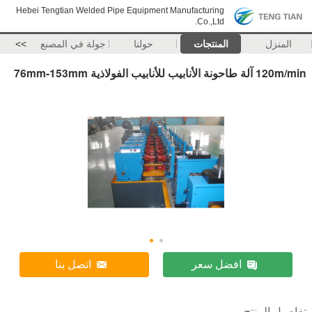
Hebei Tengtian Welded Pipe Equipment Manufacturing
Co.,Ltd.
المنزل
المنتجات
حولنا
جولة في المصنع
>>
120m/min آلة طاحونة الأنابيب للأنابيب الفولاذية 76mm-153mm
افضل سعر
اتصل بنا
تفاصيل المنتج