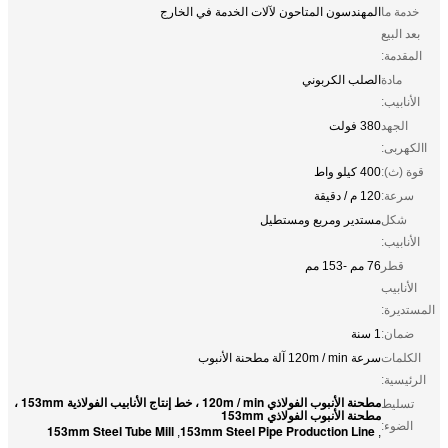
خدمة ما
المهندسون المتاحون لآلات الخدمة في الخارج
بعد البيع
المقدمة:
مادة
الصلب الكربوني
الأنابيب:
الجهد
380 فولت
االكهربى:
قوة (ث):
400 كيلو واط
سرعة:
120 م / دقيقة
شكل
مستدير ومربع ومستطيل
الأنابيب:
قطر
76 مم -153 مم
الأنابيب
المستديرة:
ضمان:
1 سنة
الكلمات
سرعة 120m / min آلة مطحنة الأنبوب
الرئيسية:
مطحنة الأنبوب الفولاذي 120m / min ، خط إنتاج الأنابيب الفولاذية 153mm ،
تسليط
مطحنة الأنبوب الفولاذي 153mm
الضوء:
153mm Steel Tube Mill
153mm Steel Pipe Production Line
,
,