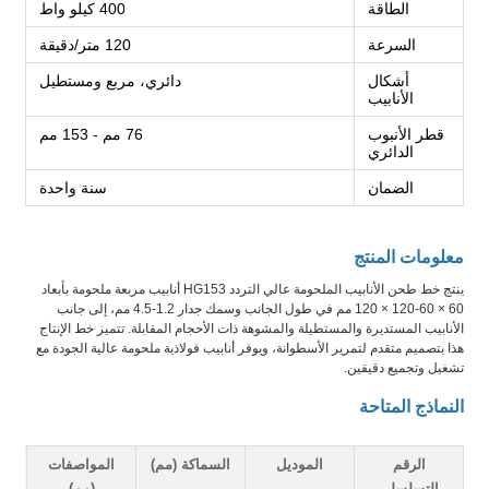
الطاقة
400 كيلو واط
السرعة
120 متر/دقيقة
أشكال
دائري، مربع ومستطيل
الأنابيب
قطر الأنبوب
76 مم - 153 مم
الدائري
الضمان
سنة واحدة
معلومات المنتج
ينتج خط طحن الأنابيب الملحومة عالي التردد HG153 أنابيب مربعة ملحومة بأبعاد
60 × 60-120 × 120 مم في طول الجانب وسمك جدار 1.2-4.5 مم، إلى جانب
الأنابيب المستديرة والمستطيلة والمشوهة ذات الأحجام المقابلة. تتميز خط الإنتاج
هذا بتصميم متقدم لتمرير الأسطوانة، ويوفر أنابيب فولاذية ملحومة عالية الجودة مع
تشغيل وتجميع دقيقين.
النماذج المتاحة
الرقم
الموديل
السماكة (مم)
المواصفات
ا
التسلسلي
(مم)