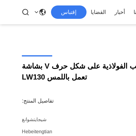
ا
أخبار
القضايا
إقتباس
آلة تشكيل لفائف الأنابيب الفولاذية على شكل حرف V بشاشة
تعمل باللمس LW130
تفاصيل المنتج:
شيجايتشوانغ
Hebeitengtian