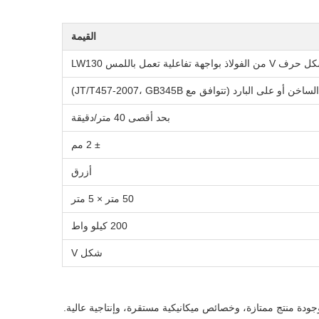
القيمة
لية تعمل باللمس LW130
لى البارد (تتوافق مع JT/T457-2007، GB345B)
بحد أقصى 40 متر/دقيقة
± 2 مم
أزرق
50 متر × 5 متر
200 كيلو واط
شكل V
تحكم الرقمي ببرنامج PLC. توفر أتمتة عالية، وطول كود دقيق، وجودة منتج ممتازة، وخصائص ميكانيكية مستقرة، وإنتاجية عالية.