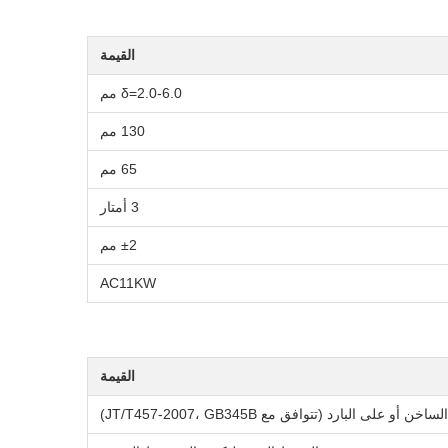
القيمة
δ=2.0-6.0 مم
130 مم
65 مم
3 أمتار
±2 مم
AC11KW
القيمة
لى البارد (تتوافق مع JT/T457-2007، GB345B)