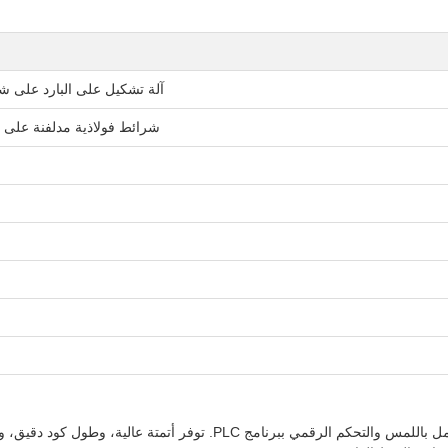
آلة تشكيل على البارد على شكل حرف V من الفولاذ بواجهة تفاع
شرائط فولاذية مدلفنة على الساخن أو ع
تتميز وحدة الفولاذ LW130 V بتصميم رشيد مع واجهة تفاعلية تعمل باللمس وال