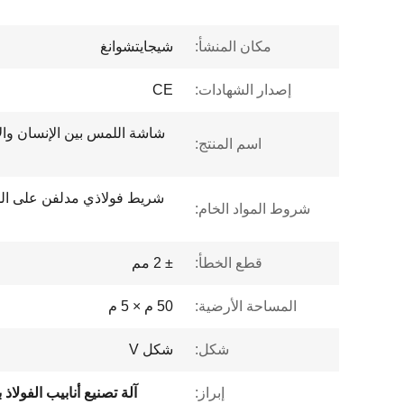
مكان المنشأ:
شيجايتشوانغ
إصدار الشهادات:
CE
اسم المنتج:
شريط فولاذي مدلفن على السا
شروط المواد الخام:
قطع الخطأ:
± 2 مم
المساحة الأرضية:
50 م × 5 م
شكل:
شكل V
إبراز:
آلة تصنيع أنابيب الفولا