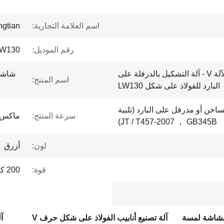
اسم العلامة التجارية:
ngtian
رقم الموديل:
W130
شاشة اللمس بين الإنسان والآلة V - آلة التشكيل بالدرفلة على
اسم المنتج:
البارد للفولاذ على شكل LW130
خن أو مدرفل على البارد (تلبية
سرعة المنتج:
ماكس 40 م / دقي
JT / T457-2007 ， GB345B)
لون:
أزرق
قوة:
200 كيلو واط
ذ بشاشة لمسة
آلة تصنيع أنابيب الفولاذ على شكل حرف V
آ