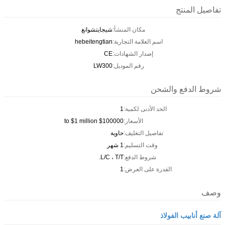
تفاصيل المنتج
مكان المنشأ:
شيجايتشوانغ
اسم العلامة التجارية:
hebeitengtian
إصدار الشهادات:
CE
رقم الموديل:
LW300
شروط الدفع والشحن
الحد الأدنى لكمية:
1
الأسعار:
$100000 to $1 million
تفاصيل التغليف:
حاوية
وقت التسليم:
1 شهر
شروط الدفع:
L/C ، T/T.
القدرة على العرض:
1
وصف
آلة صنع أنابيب الفولاذ