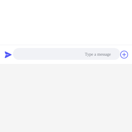
مراكم حلزوني أفقي
دردشة
طلب اقتباس
Photo
Video Call
Audio Call