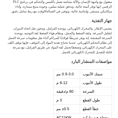
معقول مع واجهة الإنسان والآلة بشاشة تعمل باللمس والتحكم في برنامج PLC
الرقمي. إنها توفر أتمتة عالية، وتدفق عملية سلس، وجودة منتج ممتازة، وأداء
ميكانيكي مستقر، وإنتاجية عالية، وتوفير في العمالة/الوقت مع ربط شامل دقيق.
جهاز التغذية
يتضمن الإطار، والمحرك الكهربائي، ووحدة الفرامل، ومحور نقل اتجاه الدوران
لتقليل السرعة، ولفة الضغط والحمل، ونظام هواء الضغط لفة التوجيه، ووحدة
السرعة المفتشة. إنه يوفر شريطًا فولاذيًا للمراكم أثناء نقل معلومات سرعة الحمل
إلى نظام التحكم الكهربائي. عندما تحتاج تغذية المواد إلى التوقف، فإنها توقف اللف
على المحرك الكهربائي وتضغط/تحمل لفة المواد عن طريق الفرامل، مع سرعة
قابلة للتعديل للمحرك الكهربائي للحمل.
مواصفات المنشار البارد
سمك الأنبوب
0.9-3.0 مم
طول الأنبوب
8-12 م
السرعة
80 م/دقيقة
طول القطع
3 م
خطأ القطع
±0.5 مم
محطة هيدروليكية
AC11KW