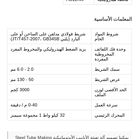
المعلمات الأساسية
شروط المواد
شريط فولاذي مدلفن على الساخن أو على
الخام
البارد (يلبي JT/T457-2007، GB345B)
وحدة فك اللفائف
يزيد الضغط الهيدروليكي والمخروط المفرد
المخروطية
المفردة
سمك الشريط
2.0 - 6.0 مم
عرض الشريط
50 - 130 مم
الحد الأقصى لوزن
3000 كجم
الملف
سرعة العمل
0-40 م / دقيقة
المحرك الرئيسي
32 كيلو واط 1 مجموعة سيمنز
يمكننا تصميم آلة تعبئة الأنابيب الأوتوماتيكية Steel Tube Making