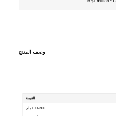
$100000
وصف المنتج
القيمة
100-300ملم