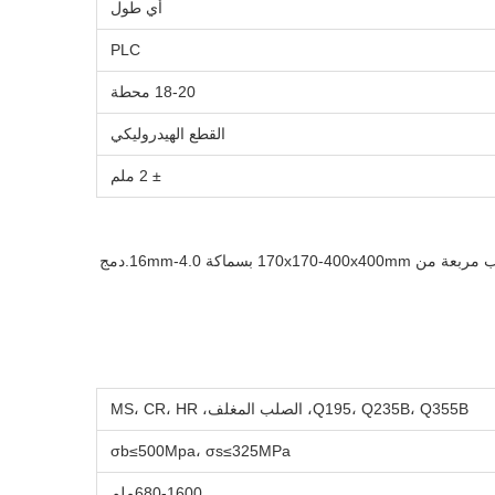
أي طول
PLC
18-20 محطة
القطع الهيدروليكي
± 2 ملم
خط إنتاج الأنابيب ذات التردد العالي يصنع أنابيب الفولاذ المطاوئة تتراوح بين Φ219mm-Φ508mm بسماكة 4.0-16.0mm ، وأنابيب مربعة من 170x170-400x400mm بسماكة 4.0-16mm.دمج
Q195، Q235B، Q355B، الصلب المغلف، MS، CR، HR
σb≤500Mpa، σs≤325MPa
680-1600ملم