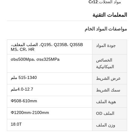
مواد العجلات:
Cr12
المعلمات التقنية
مواصفات المواد الخام
Q195، Q235B، Q355B، الصلب المغلف،
جودة المواد
MS، CR، HR
σb≤500Mpa، σs≤325MPa
الخصائص
الميكانيكية
515-1340 ملم
عرض الشريط
4.0-12.7ملم
سمك الشريط
Φ508-610mm
هوية الملف
Φ1200mm-2100mm
الملف OD
18.0T
وزن الملف