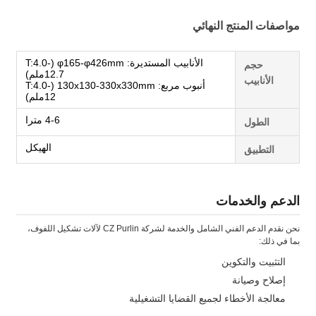
مواصفات المنتج النهائي
الأنابيب المستديرة: φ165-φ426mm (T:4.0-
حجم
12.7ملم)
الأنابيب
أنبوب مربع: 130x130-330x330mm (T:4.0-
12ملم)
4-6 مترا
الطول
الهيكل
التطبيق
الدعم والخدمات
نحن نقدم الدعم الفني الشامل والخدمة لشركة CZ Purlin لآلات تشكيل اللفوف،
اترك رسالة
بما في ذلك:
التثبيت والتكوين
إصلاح وصيانة
معالجة الأخطاء لجميع القضايا التشغيلية