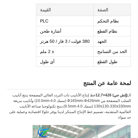
الصفة
القيمة
نظام التحكم
PLC
نظام القطع
أشارة طحن
الجهد
380 فولت / 3 فاز / 50 هرتز
الحد من التسامح
± 2 ملم
طول القطع
أي طول
لمحة عامة عن المنتج
الـ
(إتش جي) 426×12.7
خط إنتاج الأنابيب ذات التردد العالي المصفحة ينتج أنابيب
الصلب المصفحة من Φ165mm-Φ426mm (سمك 4.0-10.0mm) وأنابيب مربعة
130x130-330x330mm (سمك 4.0-9.5mm).دمج تكنولوجيا صناعة الأنابيب
العالمية المتقدمة، تصميم خط الإنتاج المبتكر لدينا يوفر حلولا اقتصادية وعملية على
حد سواء.