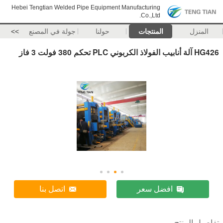
Hebei Tengtian Welded Pipe Equipment Manufacturing
Co.,Ltd.
المنزل
المنتجات
حولنا
جولة في المصنع
>>
HG426 آلة أنابيب الفولاذ الكربوني PLC تحكم 380 فولت 3 فاز
افضل سعر
اتصل بنا
تفاصيل المنتج