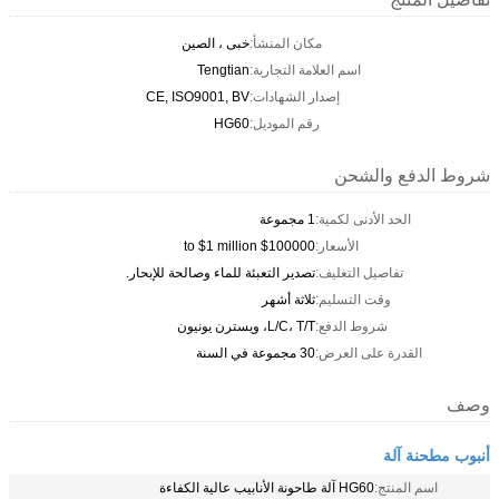
مكان المنشأ:
خبى ، الصين
اسم العلامة التجارية:
Tengtian
إصدار الشهادات:
CE, ISO9001, BV
رقم الموديل:
HG60
شروط الدفع والشحن
الحد الأدنى لكمية:
1 مجموعة
الأسعار:
$100000 to $1 million
تفاصيل التغليف:
تصدير التعبئة للماء وصالحة للإبحار.
وقت التسليم:
ثلاثة أشهر
شروط الدفع:
L/C، T/T، ويسترن يونيون
القدرة على العرض:
30 مجموعة في السنة
وصف
أنبوب مطحنة آلة
اسم المنتج:
HG60 آلة طاحونة الأنابيب عالية الكفاءة