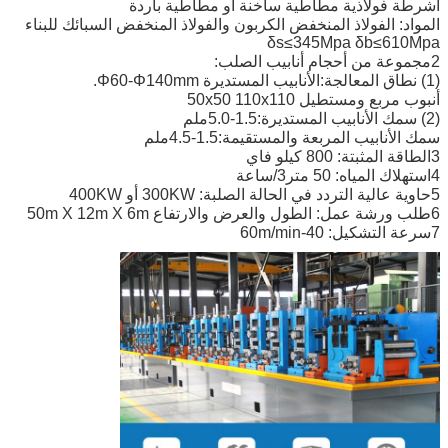
أشرطة فولاذية مطاطية ساخنة أو مطاطية باردة
المواد: الفولاذ المنخفض الكربون والفولاذ المنخفض السبائك للبناء
δs≤345Mpa δb≤610Mpa
2مجموعة من أحجام أنابيب الصلب:
(1) نطاق المعالجة:الأنابيب المستديرة Φ60-Φ140mm.
أنبوب مربع ومستطيل 50x50 110x110
(2) سمك الأنابيب المستديرة:1.5-5.0ملم
سمك الأنابيب المربعة والمستقيمة:1.5-4.5ملم
3الطاقة المثبتة: 800 كيلو فاي
4استهلاك المياه: 50 متر3/ساعة
5حاوية عالية التردد في الحالة الصلبة: 300KW أو 400KW
6طلب ورشة عمل: الطول والعرض والارتفاع 50m X 12m X 6m
7سرعة التشكيل: 40-60m/min