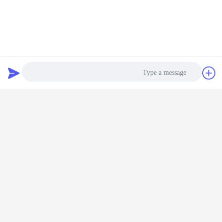
دردشة
طلب اقتباس
Photo
التعبئة والشحن
Video Call
Audio Call