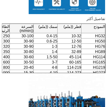
تفاصيل أكثر
النموذج
قطر ((ملم)
سمك ((ملم)
السرعة
الطاقة
((m/min)
الرئيسية 
250
30-100
0.4-15
10-32
HG32
300
30-90
0.6-25
12-50
HG50
320
30-90
1-3
12-76
HG76
350
30-80
1-4
32-89
HG89
400
30-60
1.5-50
45-114
HG114
600
30-50
3-7
60-165
HG165
800
20-40
4-8
114-219
HG219
1000
15-30
4-10
114-273
HG273
1200
10-30
4-10
165-325
HG325
1400
8-25
4-127
165-426
HG426
2000
8-20
4-16
219-508
HG508