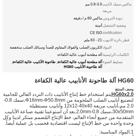
ماكس.سمك لأنابيب
0.8-3.0 مم
مربعة:
دودة التروس:
ماكس 80 م / دقيقة
وضعية التشغيل:
أتمتة
CE ISO
certification:
قطر دائرة الانبوب:
21 - 63 ملم
المواد:
الكربون الصلب والفولاذ المقاوم للصدأ وسبائك الصلب منخفضة
الكلمات الرئيسية:
آلة مطحنة أنبوب عالية الكفاءة
آلة مطحنة أنبوب عالية الكفاءة
طاحونة الأنابيب عالية الكفاءة
تسليط الضوء:
,
,
آلة طاحونة الأنابيب HG60
HG60 آلة طاحونة الأنابيب عالية الكفاءة
وصف المنتج
2.0
x
HG60
يتم استخدام خط إنتاج الأنابيب ذات التردد العالي للحامية
لتصنيع أنابيب الصلب الملحومة من Φ16mm-Φ50.8mm،سمك 0.8-
2.0 مم،أنابيب مربعة 12x12-40x40 وأنابيب مستطيلة
30x50mm،سمك 0.8-2.0mm.بعد أن استوعبنا تقنية صناعة الأنابيب
المتقدمة من جميع أنحاء العالم، خط الإنتاج المُصمم مبتكر لدينا وكل
وحدة واحدة من خط الإنتاج ليست اقتصادية فحسب بل عملية أيضاً.
1.
المواد المناسبة: