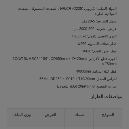
المواد: الصلب الكربوني HR/CR (Q235) ، الصفيحة المصقولة، الصفيحة
الفولاذية الملونة
سمك الشريط: 5-20 ملم
عرض الشريط: 800-2000 مم
الوزن الأقصى للفول: 40,000kg
قطر عجلات التسوية: Φ260
قطر عمود الشق: Φ420
أجهزة قطع الأقراص: 6CrW2Si، HRC54°-56°، OD650mm × ID420mm
× T50mm
قطر كتلة الدوامة: Φ800mm
أقراص الفصل: 65Mn، OD250 × ID110 × T10/20mm
سرعة التقطيع: 0-20m/min (قابلة للتعديل)
مواصفات الطراز
النموذج
سمك
العرض
وزن الملف
عر