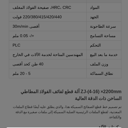
المواد
HRC، CRC، صفيحة الفولاذ المغلف
الجهد
220/380/415/420/440 فولت
سرعة الطاحونة
أقصى 30m/min
مساحة التسامح
+/- 0.05 ملم
التحكم
PLC
خدمة ما بعد البيع
المهندسين المتاحة لخدمة الآلات في الخارج
وزن الملف
40 طن كحد أقصى
نطاق السماكة
5 - 20 ملم
ZJ-(4-16) ×2200mm آلة قطع لفائف الفولاذ المطاطي
الساخن ذات الدقة العالية
تم تصميم خط قطع الصفائح السميكة هذا، والذي يطلق عليه أيضًا قطاع الملفات
المعدنية، لقطع الملفات الرئيسية الصلبة السميكة إلى ملفات صغيرة مع الدقة
والكفاءة.
مكونات الآلة