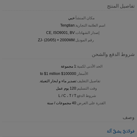
تفاصيل المنتج
مكان المنشأ:
خبي
اسم العلامة التجارية:
Tengtian
إصدار الشهادات:
CE, ISO9001, BV
رقم الموديل:
ZJ- (20/05) × 2000MM
شروط الدفع والشحن
الحد الأدنى لكمية:
1 مجموعة
الأسعار:
$100000 to $1 million
تفاصيل التغليف:
تصدير ماء و ابحار التعبئة.
وقت التسليم:
120 يوم عمل
شروط الدفع:
L / C ، T / T
القدرة على العرض:
40 مجموعات / سنة
وصف
فولاذيّ يشقّ آلة