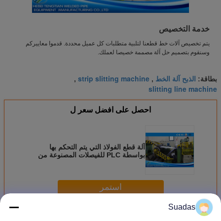
خدمة التخصيص
يتم تخصيص آلات خط قطعنا لتلبية متطلبات كل عميل محددة. قدموا معاييركم
وسنقوم بتصميم حل آلة مصممة خصيصا لعملك.
الذبح آلة الخط
strip slitting machine
بطاقة:
,
,
slitting line machine
احصل على افضل سعر ل
آلة قطع الفولاذ التي يتم التحكم بها
بواسطة PLC للفيصلات المصنوعة من
الحديد والصلب
استمر
Suadas
فولاذيّ يشقّ آلة
أكثر