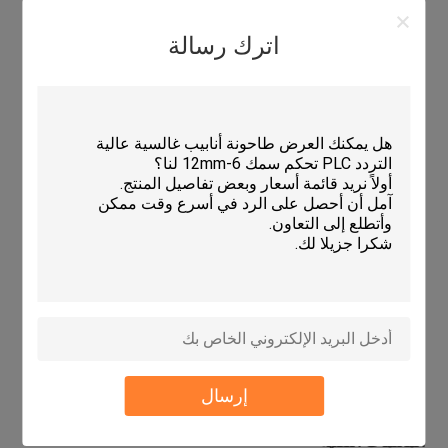
عربة تحميل لفائف مع منصة دعم
اترك رسالة
محرك إطلاق الحمولة الكبيرة مزدوج القضبان
دليل رأس الملفات على طراز البوابة
معدات الصحافة والجرافات
أجهزة تغذية مزدوجة للدراجات
أجهزة التسوية ذات خمسة أدوات
شق القرص مع عجلة الخردة
وحدة تجميع الثقوب وحدة فصل مسبق/جهاز التوتر
منفصل الملفات والضغط على نمط البوابة
محرك إعادة التدوير مع عربة تفريغ الملفات
أنظمة التحكم الهيدروليكية والكهربائية
إرسال
المعلمات التقنية