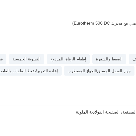
Eurotherm 590 DC)
ف
الضغط والشفرة
إطعام الزقاق المزدوج
التسوية الخمسية
قط
جهاز الفصل المسبق/الجهاز المضطرب
إعادة التدوير/ضغط الملفات والفاص
المصنعة، الصفيحة الفولاذية الملونة