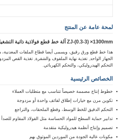
لمحة عامة عن المنتج
ZJ-(0.3-3) ×1300mm آلة خط قطع فولاذية ذاتية التشغيل الكاملة عالية الدقة عالية السرعة
هذا خط قطع ورق رقيق، ويسمى أيضا قطاع الملفات المعدنية، هو
الجهاز الواحد, تغذية نهاية الملفوف والشفرة, تغذية القص المزد
التحكم الهيدروليكي، والتحكم الكهربائي.
الخصائص الرئيسية
خطوط إنتاج مصممة خصيصاً تتناسب مع متطلبات العملاء
تكوين مرن مع خيارات إطلاق لفائف واحدة أو مزدوجة
التحكم الدقيق للخط الوسط، وقطع الملحقات، والتراجع
تدابير حماية السطح للمواد الحساسة مثل الفولاذ المقاوم للصدأ
تصميم وإنتاج أنظمة هيدروليكية متقدمة
مكونات عالية الجودة من الموردين الموثوق بهم