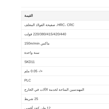
القيمة
HRC، CRC، صفيحة الفولاذ المغلف
220/380/415/420/440 فولت
ماكس 150m/min
سنة واحدة
SKD11
+/- 0.05 ملم
PLC
المهندسين المتاحة لخدمة الآلات في الخارج
25 شريط
12 طن كحد أقصى