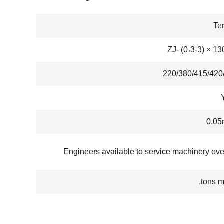
Te
ZJ- (0،3-3) × 
220/380/415/420
Engineers available to service machinery ov