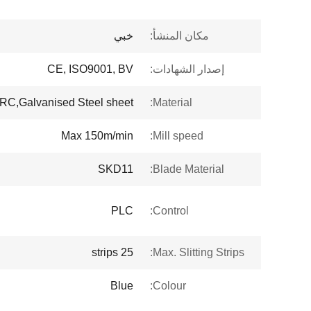
مكان المنشأ:
خبي
إصدار الشهادات:
CE, ISO9001, BV
C,Galvanised Steel sheet
Material:
Max 150m/min
Mill speed:
SKD11
Blade Material:
PLC
Control:
25 strips
Max. Slitting Strips:
Blue
Colour: