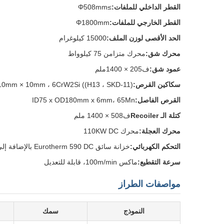
القطر الداخلي للملفات:
≥Φ508mm
القطر الخارجي للملفات:
Φ1800mm
الحد الأقصى لوزن الملف:
15000 كيلوغرام
محرك شق:
محرك متزامن 75 كيلوواط
عمود شق:
ف205 × 1400ملم
سكاكين القرص:
0mm × 10mm ، 6CrW2Si ((H13 ، SKD-11)
القرص الفاصل:
ID75 x OD180mm x 6mm، 65Mn
كتلة الـ Recoiler
ف508 × 1400 ملم
محرك العجلة:
محرك 110KW DC
التحكم الكهربائي:
خزانة سائق Eurotherm 590 DC بالإضافة إلى لوحات التحكم
سرعة التقطيع:
ماكس 100m/min، قابلة للتعديل
مواصفات الطراز
النموذج
سمك