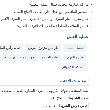
مراقبة صارمة للجودة طوال عملية التصنيع
التسعير التنافسي من خلال إدارة تكاليف الإنتاج الفعالة
خيار محرك التيار المتردد أو المتردد (محرك التيار المتردد الافتراضي مع محرك 
عناصر السلامة الشاملة بما في ذلك التوقف الطارئ
عملية العمل
تحميل الملف
طواحين مزدوج القرص
تغذية رأس المل
قشرة القرص
طلاء الخردة
جهاز تجميع الثقوب ((2)
التحكم الكهربائي
المعلمات التقنية
مادة الملفات:
الفولاذ الكربوني، الفولاذ المقاوم للصدأ، الصفيحة 
سمك الشريط:
(0.3-3) ملم
أقصى عرض للشريط
1300ملم