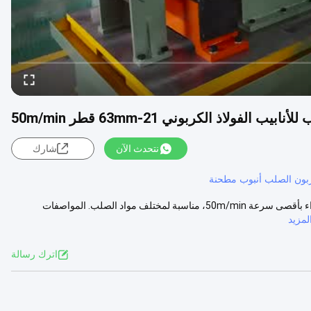
يب الفولاذ الكربوني 21-63mm قطر 50m/min
نتحدث الآن
شارك
بون الصلب أنبوب مطحنة
طاحونة الأنابيب المستديرة آلة صناعة الأنابيب معدات صناعة أنابيب عالية الأداء بأقصى سرعة 50m/min، مناسبة لمختلف مواد الصلب. المواصفات
مزيد
اترك رسالة