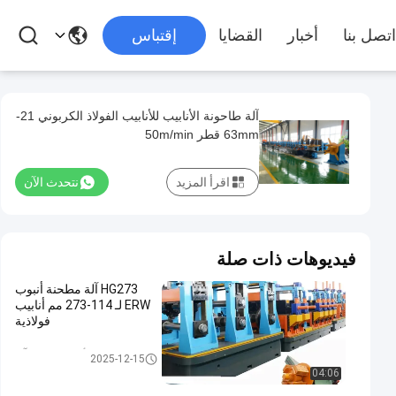
اتصل بنا
أخبار
القضايا
إقتباس
آلة طاحونة الأنابيب للأنابيب الفولاذ الكربوني 21-
63mm قطر 50m/min
اقرأ المزيد
نتحدث الآن
فيديوهات ذات صلة
HG273 آلة مطحنة أنبوب
ERW لـ 114-273 مم أنابيب
فولاذية
أنبوب مطحنة آلة
2025-12-15
04:06