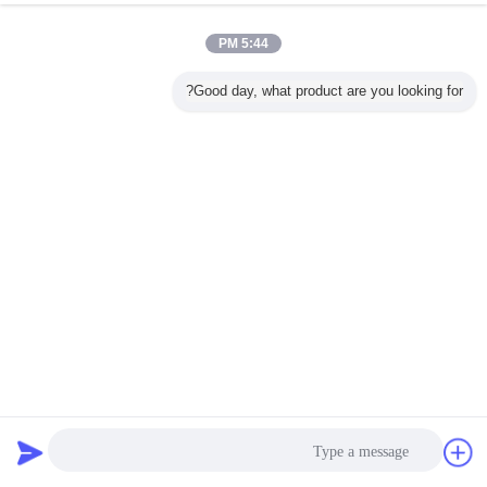
5:44 PM
Good day, what product are you looking for?
آلة ERW630 لإنتاج الأنابيب الملحومة عالية التردد للأنابيب
المستديرة والمربعة
أنبوب مطحنة آلة
2025-10-23