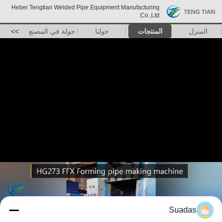
Hebei Tengtian Welded Pipe Equipment Manufacturing
Co.,Ltd.
المنزل
المنتجات
حولنا
جولة في المصنع
>>
Suadas