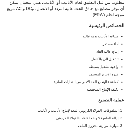
مطلوب من قبل التطبيق لحام الأنابيب أو الأنابيب، هيبي تينغتيان يمكن
أن توفر مصانع مع حاذق الحث عالية التردد أو الاتصال، وDC و AC مربع
موجة لحام (ERW).
الخصائص الرئيسية
صناعة الأنابيب بدقة عالية
أداء مستقر
إنتاج عالية الغلة
تشغيل آلي بالكامل
واجهة تشغيل بسيطة
قدرة الإنتاج المستمر
كفاءة عالية مع الحد الأدنى من النفايات المادية
تكلفة الإنتاج المنخفضة
عملية التصنيع
الملفوفات: الفولاذ الكربوني المعد لإنتاج الأنابيب والأنابيب
إزالة الملفوفة: وضع لفافات الفولاذ الكربوني
موازنة: موازنة مخزون الملف