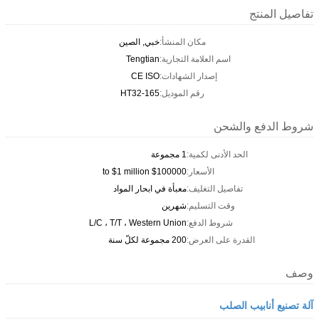
تفاصيل المنتج
مكان المنشأ:
خبي, الصين
اسم العلامة التجارية:
Tengtian
إصدار الشهادات:
CE ISO
رقم الموديل:
HT32-165
شروط الدفع والشحن
الحد الأدنى لكمية:
1 مجموعة
الأسعار:
$100000 to $1 million
تفاصيل التغليف:
معبأة في ابحار المواد
وقت التسليم:
شهرين
شروط الدفع:
L/C ، T/T ، Western Union
القدرة على العرض:
200 مجموعة لكلّ سنة
وصف
آلة تصنيع أنابيب الصلب