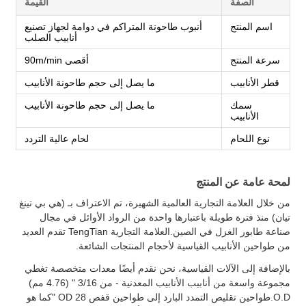
الصفة
القيمة
اسم المنتج
أنبوب طاحونة المتراكم في دوامة لجهاز تصنيع
أنابيب الصلب
سرعة المنتج
أقصى 90m/min
قطر الأنابيب
ما يصل إلى حجم طاحونة الأنابيب
سمك
ما يصل إلى حجم طاحونة الأنابيب
الأنابيب
نوع اللحام
لحام عالية التردد
لمحة عامة عن المنتج
من خلال العلامة التجارية العالمية الشهيرة، تم الاعتراف بـ (هي بي تينغ
تيان) منذ فترة طويلة باعتبارها واحدة من الرواد الأوائل في مجال
صناعة طابور الغزل في الصين.العلامة التجارية TengTian تقدم العديد
من طواحين الأنابيب القياسية لأحجام المنتجات الشائعة.
بالإضافة إلى الآلات القياسية، نحن نقدم أيضًا معدات متخصصة تغطي
مجموعة واسعة من أنابيب الأنابيب المعدنية - من 3/16 " (4.76 مم)
O.D.طواحين تقليص التمدد البارد إلى طواحين قفص OD 28 "كما هو